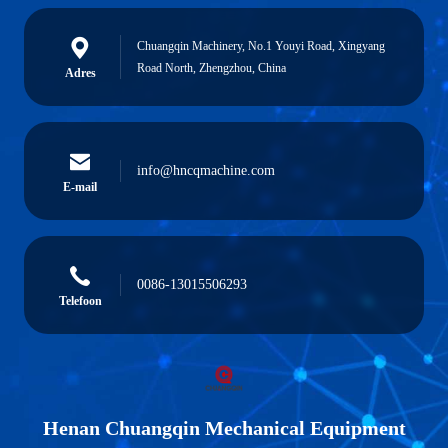
Chuangqin Machinery, No.1 Youyi Road, Xingyang
Road North, Zhengzhou, China
Adres
info@hncqmachine.com
E-mail
0086-13015506293
Telefoon
Henan Chuangqin Mechanical Equipment