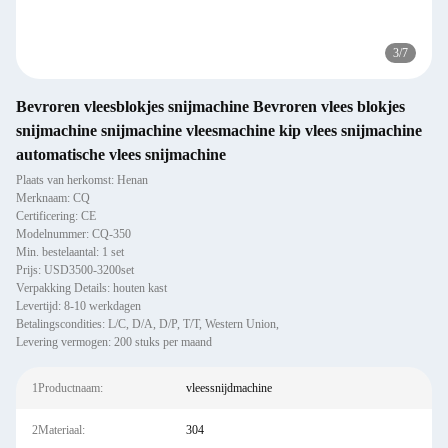
3
/
7
Bevroren vleesblokjes snijmachine Bevroren vlees blokjes
snijmachine snijmachine vleesmachine kip vlees snijmachine
automatische vlees snijmachine
Plaats van herkomst: Henan
Merknaam: CQ
Certificering: CE
Modelnummer: CQ-350
Min. bestelaantal: 1 set
Prijs: USD3500-3200set
Verpakking Details: houten kast
Levertijd: 8-10 werkdagen
Betalingscondities: L/C, D/A, D/P, T/T, Western Union,
Levering vermogen: 200 stuks per maand
1Productnaam:
vleessnijdmachine
2Materiaal:
304