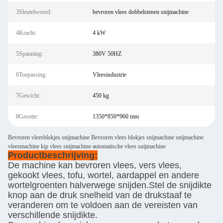
3Sleutelwoord:
bevroren vlees dobbelstenen snijmachine
4Kracht:
4 kW
5Spanning:
380V 50HZ
6Toepassing:
Vleesindustrie
7Gewicht:
450 kg
8Grootte:
1350*850*960 mm
Bevroren vleesblokjes snijmachine Bevroren vlees blokjes snijmachine snijmachine
vleesmachine kip vlees snijmachine automatische vlees snijmachine
Productbeschrijving:
De machine kan bevroren vlees, vers vlees,
gekookt vlees, tofu, wortel, aardappel en andere
wortelgroenten halverwege snijden.Stel de snijdikte
knop aan de druk snelheid van de drukstaaf te
veranderen om te voldoen aan de vereisten van
verschillende snijdikte.