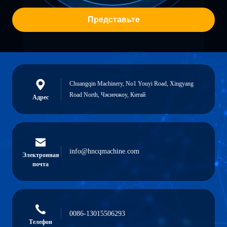
Представьте
Chuangqin Machinery, No1 Youyi Road, Xingyang
Road North, Чжэнчжоу, Китай
Адрес
info@hncqmachine.com
Электронная
почта
0086-13015506293
Телефон