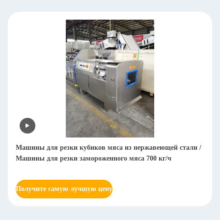
ля резки кубиков мяса из нержавеющей стали /
Коммерческая
ля резки замороженного мяса 700 кг/ч
кубическая м
нержавеющей 
е самую лучшую цену
Получите сам