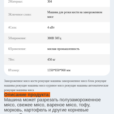
2Материал:
304
Машина для резки кости на замороженном
3Ключевое слово:
мясе
4Сила:
4 кВт
5Напряжение:
380В 50Гц
6Применение:
мясная промышленность
7Вес:
450 кг
8Размер:
1350*850*960 мм
Замороженное мясо кости режущие машины замороженное мясо блок режущие
машины режущие машины мясо куриное мясо режущие машины автоматические
режущие машины мяса
Описание продукта:
Машина может разрезать полузамороженное
мясо, свежее мясо, вареное мясо, тофу,
морковь, картофель и другие корневые