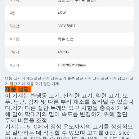
3키워드:
냉동 고기 주사위 절단기
4힘:
4KW
5전압:
380V 50HZ
6적용:
육류 산업
7무게:
450KG
8크기:
1350*850*960mm
냉동 고기 다이스 절단 기계 냉동 고기 블록 절단 기계 고기 절단 기계 닭고기 고
기 절단 기계 자동 고기 절단 기계
제품 설명:
이 기계는 반냉동 고기, 신선한 고기, 익힌 고기, 토
푸, 당근, 감자 및 다른 뿌리 채소를 잘라낼 수 있습니
다.각기 다른 절단 두께의 요구 사항을 충족하기 위
해 밀어 막대기의 밀어 속도를 변경하기 위해 절단
두께 버튼을 조정.
기계는 - 5 °C에서 정상 온도까지의 고기를 정상적으
로 절단하는 데 적응할 수 있으며 고기를 dice, slice