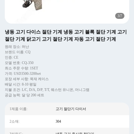
3
/
7
냉동 고기 다이스 절단 기계 냉동 고기 블록 절단 기계 고기
절단 기계 닭고기 고기 절단 기계 자동 고기 절단 기계
원래 장소: 허난
브랜드 이름: CQ
인증: CE
모델 번호: CQ-350
최소 주문 수량: 1SET
가격: USD3500-3200set
포장 세부 사항: 목재 케이스
배달 시간: 8-10 평일
지불 조건: L/C, D/A, D/P, T/T, 웨스턴 유니온, 머니그램
공급 능력: 달 당 200 세트
1제품 이름:
고기 절단기 다이서
2소재:
304