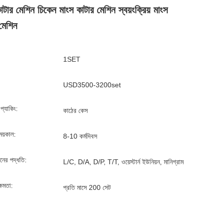
াটার মেশিন চিকেন মাংস কাটার মেশিন স্বয়ংক্রিয় মাংস
মেশিন
1SET
USD3500-3200set
্ড প্যাকিং:
কাঠের কেস
ময়কাল:
8-10 কর্মদিবস
ানের পদ্ধতি:
L/C, D/A, D/P, T/T, ওয়েস্টার্ন ইউনিয়ন, মানিগ্রাম
্ষমতা:
প্রতি মাসে 200 সেট