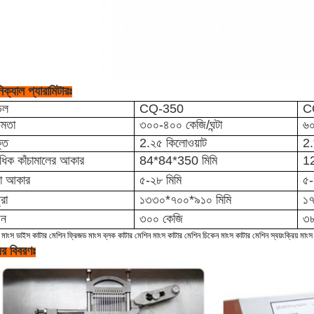
িক্যাল প্যারামিটারঃ
েল
CQ-350
C
ষমতা
৩০০-৪০০ কেজি/ঘন্টা
৬০
তি
2.২৫ কিলোওয়াট
2.
বাধিক কাঁচামালের আকার
84*84*350 মিমি
1
টা আকার
৫-২৮ মিমি
৫-
্রা
১৩৩০*৭০০*৯১০ মিমি
১৭
ন
৩০০ কেজি
৩৮
 মাংস ডাইস কাটার মেশিন ফ্রিজড মাংস ব্লক কাটার মেশিন মাংস কাটার মেশিন চিকেন মাংস কাটার মেশিন স্বয়ংক্রিয় মাংস
ের বিবরণঃ