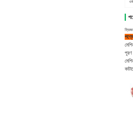
ওজ
পণ্
ফ্রিজ
পণ্যে
মেশি
পূরণ
মেশি
কাটা