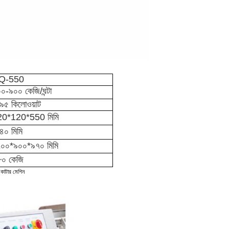
Q-550
০-৯০০ কেজি/ঘন্টা
৯৫ কিলোওয়াট
20*120*550 মিমি
৪০ মিমি
০০*৯০০*৯৭০ মিমি
০ কেজি
 কাটার মেশিন