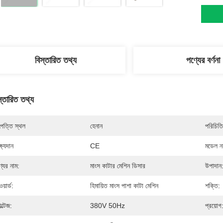
বিস্তারিত তথ্য
পণ্যের বর্ণনা
স্তারিত তথ্য
পত্তি স্থল
হেনান
পরিচিতি
্ষ্যদান
CE
মডেল নম
্যের নাম:
মাংস কাটার মেশিন ডিসার
উপাদান
য়ার্ড:
হিমায়িত মাংস পাশা কাটা মেশিন
শক্তি:
ল্টেজ:
380V 50Hz
প্রয়োগ