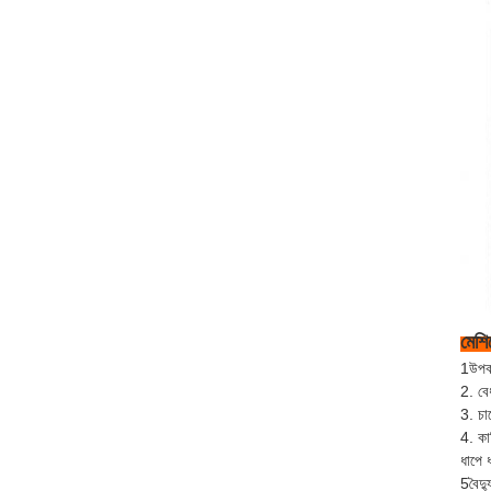
মেশিন
1উপকর
2. বেধ
3. চা
4. কা
ধাপে 
5বৈদ্