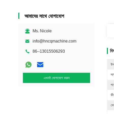
আমাদের সাথে যোগাযোগ
Ms. Nicole
info@hncqmachine.com
বি
86--13015506293
উৎ
সাক
এখনই যোগাযোগ করুন
পণ
কীও
ভো