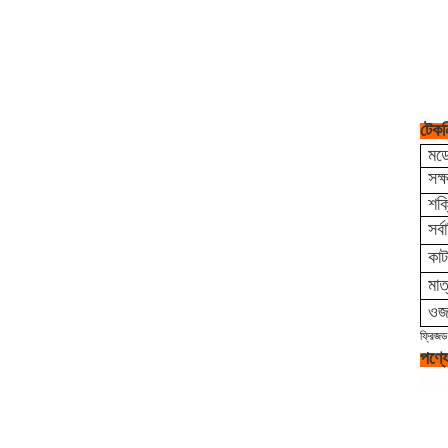
টেকন
মড
সক্
শক্
সর্
কা
মাত
ওজ
ফ্রিজড
পণ্য