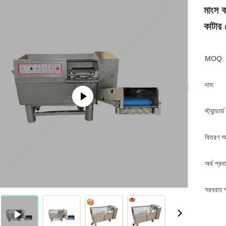
মাংস ক
কাটার 
MOQ:
দাম:
স্ট্যান্ডার
বিতরণ স
অর্থ প্রদ
সরবরাহ ক