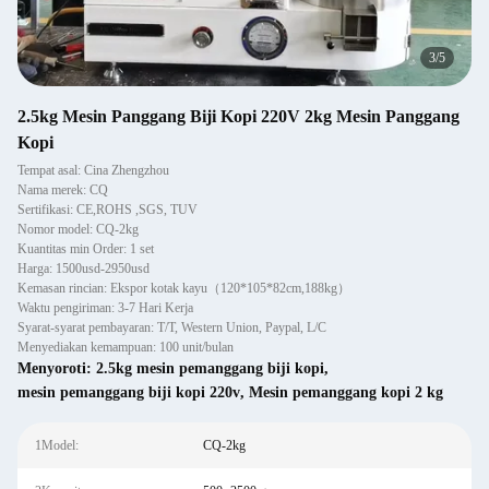
3
/
5
2.5kg Mesin Panggang Biji Kopi 220V 2kg Mesin Panggang
Kopi
Tempat asal: Cina Zhengzhou
Nama merek: CQ
Sertifikasi: CE,ROHS ,SGS, TUV
Nomor model: CQ-2kg
Kuantitas min Order: 1 set
Harga: 1500usd-2950usd
Kemasan rincian: Ekspor kotak kayu（120*105*82cm,188kg）
Waktu pengiriman: 3-7 Hari Kerja
Syarat-syarat pembayaran: T/T, Western Union, Paypal, L/C
Menyediakan kemampuan: 100 unit/bulan
Menyoroti:
2.5kg mesin pemanggang biji kopi
,
mesin pemanggang biji kopi 220v
,
Mesin pemanggang kopi 2 kg
1Model:
CQ-2kg