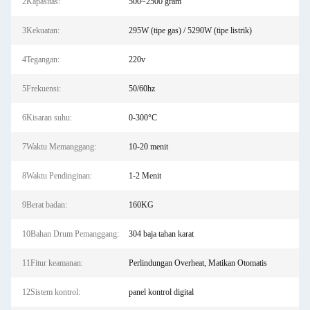
2Kapasitas:
500~2500 gram
3Kekuatan:
295W (tipe gas) / 5290W (tipe listrik)
4Tegangan:
220v
5Frekuensi:
50/60hz
6Kisaran suhu:
0-300°C
7Waktu Memanggang:
10-20 menit
8Waktu Pendinginan:
1-2 Menit
9Berat badan:
160KG
10Bahan Drum Pemanggang:
304 baja tahan karat
11Fitur keamanan:
Perlindungan Overheat, Matikan Otomatis
12Sistem kontrol:
panel kontrol digital