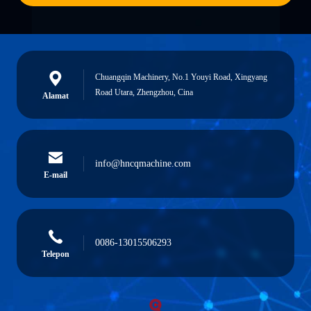
Chuangqin Machinery, No.1 Youyi Road, Xingyang
Road Utara, Zhengzhou, Cina
Alamat
info@hncqmachine.com
E-mail
0086-13015506293
Telepon