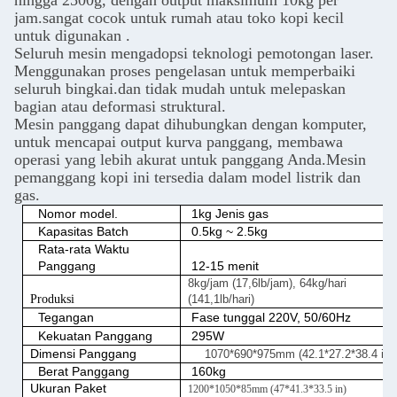
hingga 2500g, dengan output maksimum 10kg per
jam.sangat cocok untuk rumah atau toko kopi kecil
untuk digunakan .
Seluruh mesin mengadopsi teknologi pemotongan laser.
Menggunakan proses pengelasan untuk memperbaiki
seluruh bingkai.dan tidak mudah untuk melepaskan
bagian atau deformasi struktural.
Mesin panggang dapat dihubungkan dengan komputer,
untuk mencapai output kurva panggang, membawa
operasi yang lebih akurat untuk panggang Anda.Mesin
pemanggang kopi ini tersedia dalam model listrik dan
gas.
Nomor model.
1kg Jenis gas
Kapasitas Batch
0.5kg ~ 2.5kg
Rata-rata Waktu
Panggang
12-15 menit
8kg/jam (17,6lb/jam), 64kg/hari
Produksi
(141,1lb/hari)
Tegangan
Fase tunggal 220V, 50/60Hz
Kekuatan Panggang
295W
Dimensi Panggang
1070*690*975mm (42.1*27.2*38.4 in)
Berat Panggang
160kg
Ukuran Paket
1200*1050*85mm (47*41.3*33.5 in)