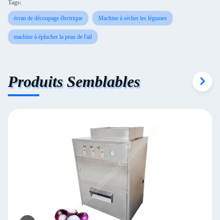
Tags:
écran de découpage électrique
Machine à sécher les légumes
machine à éplucher la peau de l'ail
Produits Semblables