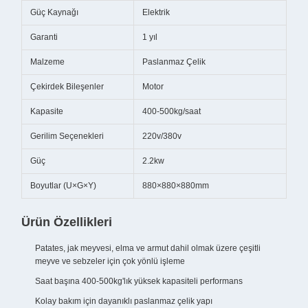
Güç Kaynağı
Elektrik
Garanti
1 yıl
Malzeme
Paslanmaz Çelik
Çekirdek Bileşenler
Motor
Kapasite
400-500kg/saat
Gerilim Seçenekleri
220v/380v
Güç
2.2kw
Boyutlar (U×G×Y)
880×880×880mm
Ürün Özellikleri
Patates, jak meyvesi, elma ve armut dahil olmak üzere çeşitli
meyve ve sebzeler için çok yönlü işleme
Saat başına 400-500kg'lık yüksek kapasiteli performans
Kolay bakım için dayanıklı paslanmaz çelik yapı