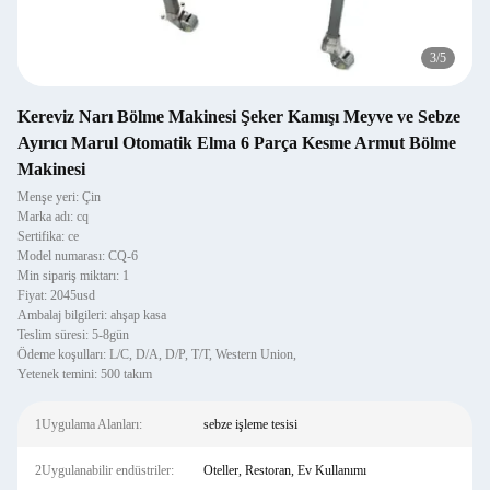
3
/
5
Kereviz Narı Bölme Makinesi Şeker Kamışı Meyve ve Sebze
Ayırıcı Marul Otomatik Elma 6 Parça Kesme Armut Bölme
Makinesi
Menşe yeri: Çin
Marka adı: cq
Sertifika: ce
Model numarası: CQ-6
Min sipariş miktarı: 1
Fiyat: 2045usd
Ambalaj bilgileri: ahşap kasa
Teslim süresi: 5-8gün
Ödeme koşulları: L/C, D/A, D/P, T/T, Western Union,
Yetenek temini: 500 takım
1Uygulama Alanları:
sebze işleme tesisi
2Uygulanabilir endüstriler:
Oteller, Restoran, Ev Kullanımı