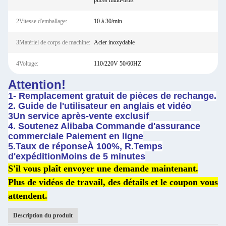
puces multi-têtes
2Vitesse d'emballage:
10 à 30/min
3Matériel de corps de machine:
Acier inoxydable
4Voltage:
110/220V 50/60HZ
Attention!
1- Remplacement gratuit de pièces de rechange.
2. Guide de l'utilisateur en anglais et vidéo
3Un service après-vente exclusif
4. Soutenez Alibaba Commande d'assurance
commerciale Paiement en ligne
5.
Taux de réponse
À 100%, R.
Temps
d'expédition
Moins de 5 minutes
S'il vous plaît envoyer une demande maintenant.
Plus de vidéos de travail, des détails et le coupon vous
attendent.
Description du produit