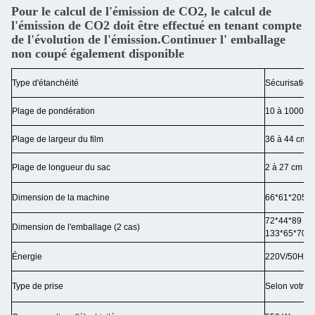
Pour le calcul de l'émission de CO2, le calcul de
l'émission de CO2 doit être effectué en tenant compte
de l'évolution de l'émission.
Continuer l' emballage
non coupé également disponible
Type d'étanchéité
Sécurisation 
Plage de pondération
10 à 1000 g (
Plage de largeur du film
36 à 44 cm
Plage de longueur du sac
2 à 27 cm
Dimension de la machine
66*61*205 
72*44*89 C
Dimension de l'emballage (2 cas)
133*65*70 
Énergie
220V/50Hz (
Type de prise
Selon votre 