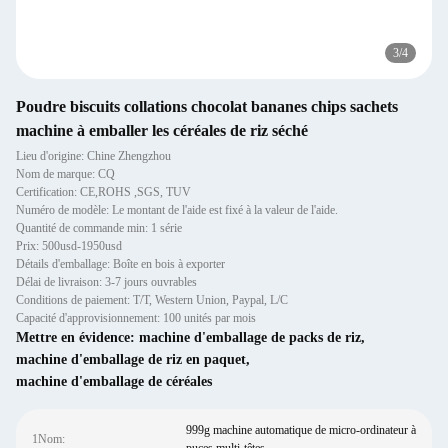
3
/
4
Poudre biscuits collations chocolat bananes chips sachets
machine à emballer les céréales de riz séché
Lieu d'origine: Chine Zhengzhou
Nom de marque: CQ
Certification: CE,ROHS ,SGS, TUV
Numéro de modèle: Le montant de l'aide est fixé à la valeur de l'aide.
Quantité de commande min: 1 série
Prix: 500usd-1950usd
Détails d'emballage: Boîte en bois à exporter
Délai de livraison: 3-7 jours ouvrables
Conditions de paiement: T/T, Western Union, Paypal, L/C
Capacité d'approvisionnement: 100 unités par mois
Mettre en évidence:
machine d'emballage de packs de riz
,
machine d'emballage de riz en paquet
,
machine d'emballage de céréales
999g machine automatique de micro-ordinateur à
1Nom: