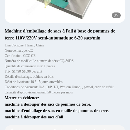
4
/
7
Machine d'emballage de sacs à l'ail à base de pommes de
terre 110V/220V semi-automatique 6-20 sacs/min
Lieu d'origine: Hénan, Chine
Nom de marque: CQ
Certification: CCC CE
Numéro de modèle: Le numéro de série CQ-50DS
Quantité de commande min: 1 pièces
Prix: $1490-$1690 per unit
Détails d'emballage: boîtiers en bois
Délai de livraison: 10 à 15 jours ouvrables
Conditions de paiement: D/A, D/P, T/T, Western Union, , paypal, carte de crédit
Capacité d'approvisionnement: 50 pièces par mois
Mettre en évidence:
machine à découper des sacs de pommes de terre
,
machine d'emballage de sacs en maille de pommes de terre
,
machine à découper des sacs d'ail