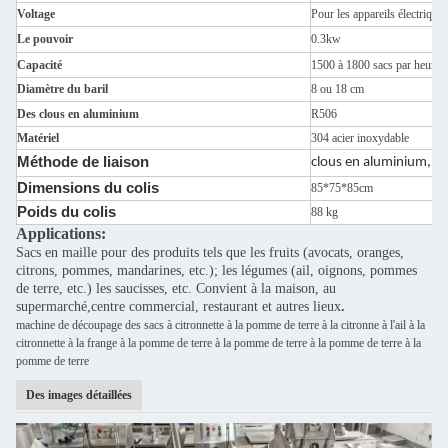
Voltage
Pour les appareils électriques
Le pouvoir
0.3kw
Capacité
1500 à 1800 sacs par heure
Diamètre du baril
8 ou 18 cm
Des clous en aluminium
R506
Matériel
304 acier inoxydable
Méthode de liaison
clous en aluminium, do
Dimensions du colis
85*75*85cm
Poids du colis
88 kg
Applications:
Sacs en maille pour des produits tels que les fruits (avocats, oranges,
citrons, pommes, mandarines, etc.); les légumes (ail, oignons, pommes
de terre, etc.) les saucisses, etc. Convient à la maison, au
supermarché,centre commercial, restaurant et autres lieux
.
machine de découpage des sacs à citronnette à la pomme de terre à la citronne à l'ail à la
citronnette à la frange à la pomme de terre à la pomme de terre à la pomme de terre à la
pomme de terre
Des images détaillées