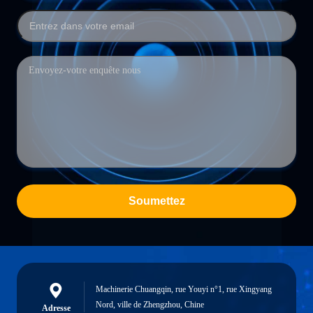
Soumettez
Machinerie Chuangqin, rue Youyi n°1, rue Xingyang
Nord, ville de Zhengzhou, Chine
Adresse