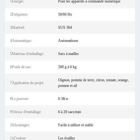
1Énergie:
Pour les appareils à commande numérique
2Fréquence:
50/60 Hz
3Matériel:
SUS 304
4Automatique:
Automatiseur
5Matériau d'emballage:
Sacs à mailles
6Poids de sac:
500 g à 6 kg
Oignon, pomme de terre, citron, tomate, orange,
7Application du projet:
pomme et ail
8Le pouvoir:
0.3Kw
9Vitesse d'emballage:
6 à 20 sacs/min
10Avantages:
Facile à utiliser et stable
11Couleur:
Les écailles