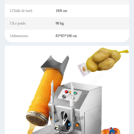
12Taille de baril:
18/8 cm
13Le poids:
90 kg
14dimension:
85*85*100 cm