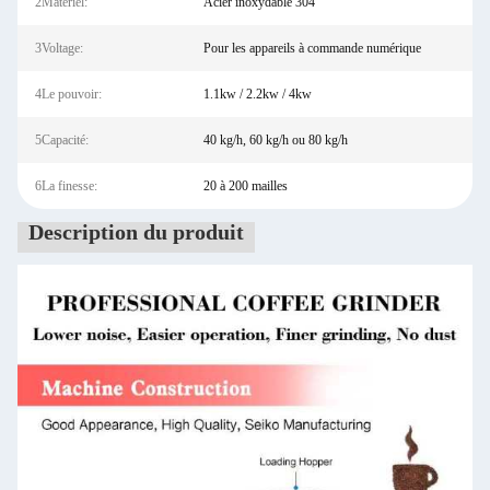
2Matériel:
Acier inoxydable 304
3Voltage:
Pour les appareils à commande numérique
4Le pouvoir:
1.1kw / 2.2kw / 4kw
5Capacité:
40 kg/h, 60 kg/h ou 80 kg/h
6La finesse:
20 à 200 mailles
Description du produit