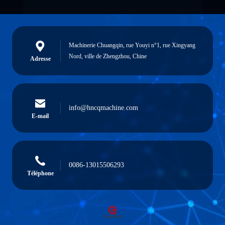
Machinerie Chuangqin, rue Youyi n°1, rue Xingyang
Nord, ville de Zhengzhou, Chine
Adresse
info@hncqmachine.com
E-mail
0086-13015506293
Téléphone