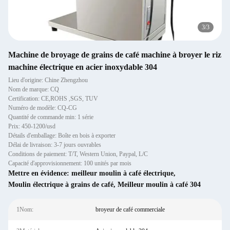
3
/
3
Machine de broyage de grains de café machine à broyer le riz
machine électrique en acier inoxydable 304
Lieu d'origine: Chine Zhengzhou
Nom de marque: CQ
Certification: CE,ROHS ,SGS, TUV
Numéro de modèle: CQ-CG
Quantité de commande min: 1 série
Prix: 450-1200/usd
Détails d'emballage: Boîte en bois à exporter
Délai de livraison: 3-7 jours ouvrables
Conditions de paiement: T/T, Western Union, Paypal, L/C
Capacité d'approvisionnement: 100 unités par mois
Mettre en évidence:
meilleur moulin à café électrique
,
Moulin électrique à grains de café
,
Meilleur moulin à café 304
1Nom:
broyeur de café commerciale