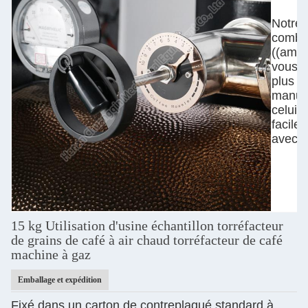
Notre 
combin
((amor
vous p
plus p
manuel
celui 
facile
avec l
15 kg Utilisation d'usine échantillon torréfacteur
de grains de café à air chaud torréfacteur de café
machine à gaz
Emballage et expédition
Fixé dans un carton de contreplaqué standard à