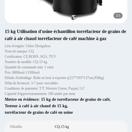
1
/
3
15 kg Utilisation d'usine échantillon torréfacteur de grains de
café à air chaud torréfacteur de café machine à gaz
Lieu d'origine: Chine Zhengzhou
Nom de marque: CQ
Certification: CE,ROHS ,SGS, TUV
Numéro de modèle: CQ-15 kg
Quantité de commande min: 1 série
Prix: 8800usd-13500usd
Détails d'emballage: Boîte en bois à exporter ((227*193*137cm,950kg)
Délai de livraison: 3-7 jours ouvrables
Conditions de paiement: T/T, Western Union, Paypal, L/C
Capacité d'approvisionnement: 100 unités par mois
Mettre en évidence:
15 kg de torréfacteur de grains de café
,
Testeur à café à air chaud de 15 kg
,
torréfacteur de grains de café en usine
1Modèle:
CQ-15 kg