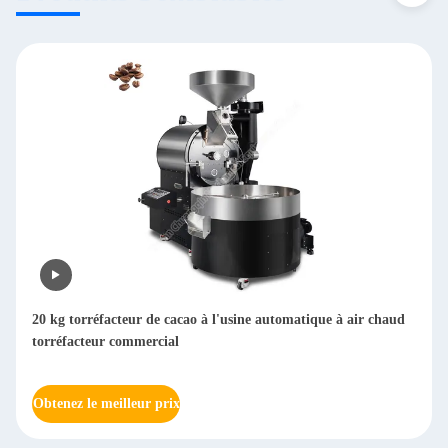
15 kg torréfacteur de café filtre à fumée torréfacteur de café 25
kg torréfacteur de café commercial gaz 90 kg/h 720 kg/JOUR
Obtenez le meilleur prix