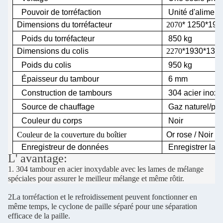
Pouvoir de torréfaction
Unité d'aliment
Dimensions du torréfacteur
2070
* 1250*19
Poids du torréfacteur
850 kg
Dimensions du colis
2270
*1930*137
Poids du colis
950 kg
Épaisseur du tambour
6 mm
Construction de tambours
304 acier inox
Source de chauffage
Gaz naturel/pr
Couleur du corps
Noir
Couleur de la couverture du boîtier
Or rose / Noir / 
Enregistreur de données
Enregistrer la 
L' avantage:
1. 304 tambour en acier inoxydable avec les lames de mélange
spéciales pour assurer le meilleur mélange et même rôtir.
2La torréfaction et le refroidissement peuvent fonctionner en
même temps, le cyclone de paille séparé pour une séparation
efficace de la paille.