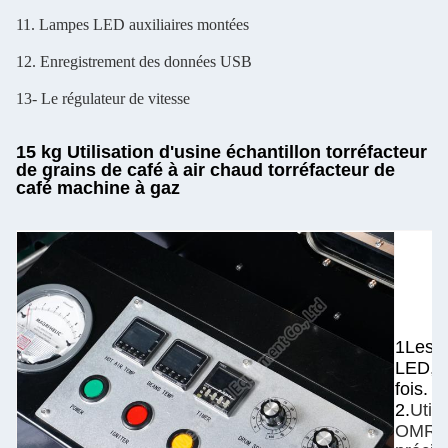
11. Lampes LED auxiliaires montées
12. Enregistrement des données USB
13- Le régulateur de vitesse
15 kg Utilisation d'usine échantillon torréfacteur
de grains de café à air chaud torréfacteur de
café machine à gaz
1Les b
LED, u
fois.
2.
Util
OMRO