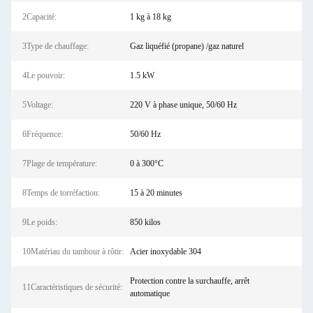
2Capacité:
1 kg à 18 kg
3Type de chauffage:
Gaz liquéfié (propane) /gaz naturel
4Le pouvoir:
1.5 kW
5Voltage:
220 V à phase unique, 50/60 Hz
6Fréquence:
50/60 Hz
7Plage de température:
0 à 300°C
8Temps de torréfaction:
15 à 20 minutes
9Le poids:
850 kilos
10Matériau du tambour à rôtir:
Acier inoxydable 304
Protection contre la surchauffe, arrêt
11Caractéristiques de sécurité:
automatique