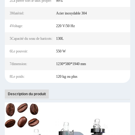
2La pierre sort le taux propre:
99%
3Matériel:
Acier inoxydable 304
4Voltage:
220 V/50 Hz
5Capacité du seau de haricots:
130L
6Le pouvoir:
550 W
7dimension:
1230*580*1940 mm
8Le poids:
120 kg ou plus
Description du produit