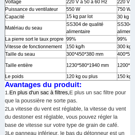
Voltage
220 V à 50 à 60 Hz
220 V à
Puissance du ventilateur
550 W
750 W
15 kg par lot
Capacité
30 kg pa
SS304 de qualité
SS304 d
Matériau du seau
alimentaire
alimenta
La pierre sort le taux propre
99%
99%
Vitesse de fonctionnement
150 kg/h
300 kg/
Taille du seau
300*450*380 mm
400*55
Taille entière
1230*580*1940 mm
1200*7
Le poids
120 kg ou plus
150 kg 
Avantages du produit:
1.
En plus d'un sac à filtres,
E plus un sac filtre pour
que la poussière ne sorte pas.
2La vitesse du vent est réglable, la vitesse du vent
du destoner est réglable, vous pouvez régler la
base de vitesse sur votre type de grain de café.
3Le panneau inférieur, le bas du détonneur est un