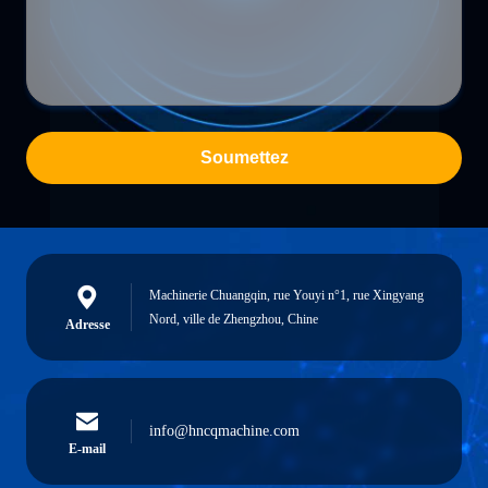
Soumettez
Machinerie Chuangqin, rue Youyi n°1, rue Xingyang
Nord, ville de Zhengzhou, Chine
Adresse
info@hncqmachine.com
E-mail