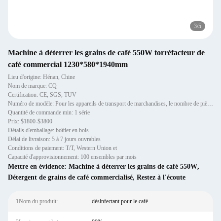
3
/
5
Machine à déterrer les grains de café 550W torréfacteur de
café commercial 1230*580*1940mm
Lieu d'origine: Hénan, Chine
Nom de marque: CQ
Certification: CE, SGS, TUV
Numéro de modèle: Pour les appareils de transport de marchandises, le nombre de pièces à transporter est déterminé en
Quantité de commande min: 1 série
Prix: $1800-$3800
Détails d'emballage: boîtier en bois
Délai de livraison: 5 à 7 jours ouvrables
Conditions de paiement: T/T, Western Union et
Capacité d'approvisionnement: 100 ensembles par mois
Mettre en évidence:
Machine à déterrer les grains de café 550W
,
Détergent de grains de café commercialisé
,
Restez à l'écoute
1Nom du produit:
désinfectant pour le café