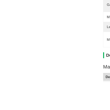
G
Ma
L
M
D
Mac
De