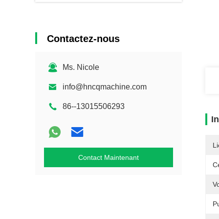
Contactez-nous
Ms. Nicole
info@hncqmachine.com
86--13015506293
I
Li
Contact Maintenant
Ce
Vo
P