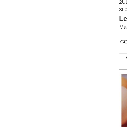
2Ut
3La
Le
Mac
CQ