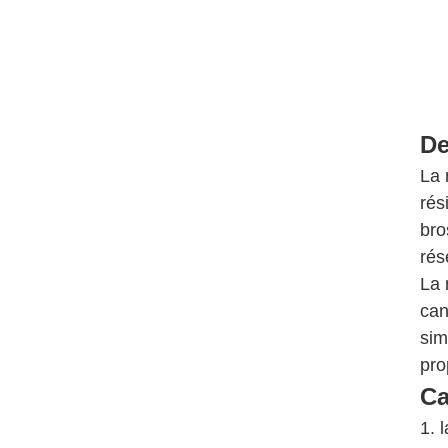
De
La 
rés
bro
rés
La 
can
sim
pro
Ca
1. 