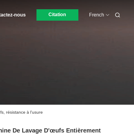
Citation
actez-nous
French
, résistance à l'usure
ine De Lavage D'œufs Entièrement