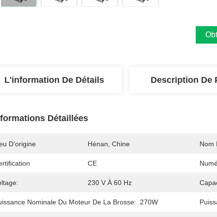
Obt
L'information De Détails
Description De 
nformations Détaillées
eu D'origine
Hénan, Chine
Nom 
rtification
CE
Numé
ltage:
230 V À 60 Hz
Capac
uissance Nominale Du Moteur De La Brosse:
270W
Puiss