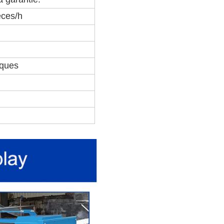
èces/h
iques