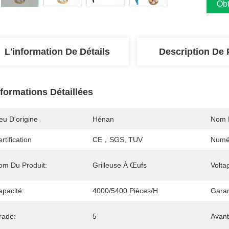
Obt
L'information De Détails
Description De 
nformations Détaillées
eu D'origine
Hénan
Nom 
rtification
CE，SGS, TUV
Numé
om Du Produit:
Grilleuse À Œufs
Volta
apacité:
4000/5400 Pièces/h
Garan
rade:
5
Avant