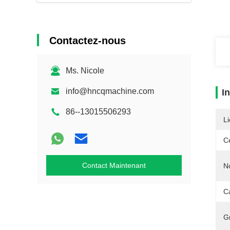
Contactez-nous
Ms. Nicole
info@hncqmachine.com
I
86--13015506293
Li
Ce
Contact Maintenant
N
C
G