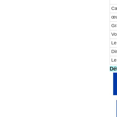
Ca
œu
Gr
Vo
Le
Di
Le
Dé