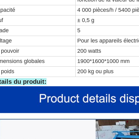
pacité
4 000 pièces/h / 5400 pi
f
± 0,5 g
ade
5
ltage
Pour les appareils électr
 pouvoir
200 watts
mensions globales
1900*1600*1000 mm
 poids
200 kg ou plus
tails du produit: