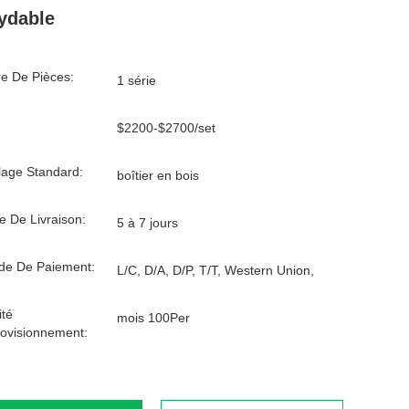
ydable
e De Pièces:
1 série
$2200-$2700/set
age Standard:
boîtier en bois
e De Livraison:
5 à 7 jours
de De Paiement:
L/C, D/A, D/P, T/T, Western Union,
té
mois 100Per
ovisionnement: