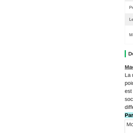
Pr
L
M
D
Mac
La 
poi
est
soc
dif
Par
Mo