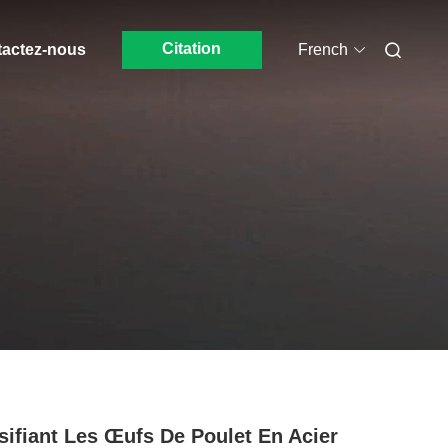
Citation
actez-nous
French
sifiant Les Œufs De Poulet En Acier