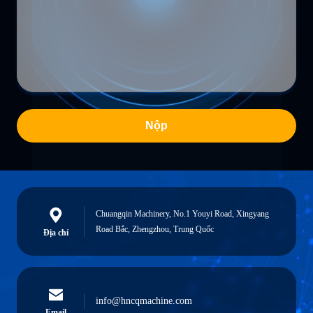
Nộp
Chuangqin Machinery, No.1 Youyi Road, Xingyang
Road Bắc, Zhengzhou, Trung Quốc
Địa chỉ
info@hncqmachine.com
Email