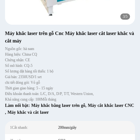
3
/
5
Máy khắc laser trên gỗ Cnc Máy khắc laser cắt laser khắc và
cắt máy
Nguồn gốc: hà nam
Hàng hiệu: China CQ
Chứng nhận: CE
Số mô hình: CQ-5
Số lượng đặt hàng tối thiểu: 1 bộ
Giá bán: 2350USD/1 set
chi tiết đóng gói: Vỏ gỗ
Thời gian giao hàng: 5 - 15 ngày
Điều khoản thanh toán: L/C, D/A, D/P, T/T, Western Union,
Khả năng cung cấp: 100Mỗi tháng
Làm nổi bật:
Máy khắc bằng laser trên gỗ
,
Máy cắt khắc laser CNC
,
Máy khắc và cắt laser
1Cắt nhanh:
200mm/giây