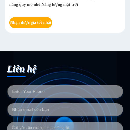
i
Đá đục Đá đánh bóng Bảng thép không gỉ 
loại 20-2000
Nhận được giá tốt nhất
Liên hệ