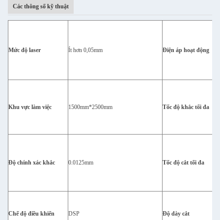
Các thông số kỹ thuật
Mức độ laser
Ít hơn 0,05mm
Điện áp hoạt động
Khu vực làm việc
1500mm*2500mm
Tốc độ khắc tối đa
Độ chính xác khắc
0.0125mm
Tốc độ cắt tối đa
Chế độ điều khiển
DSP
Độ dày cắt