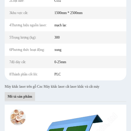
2Loại laze:
CO2
3khu vực cắt:
1500mm * 2500mm
4Thương hiệu nguồn laser:
mạch lạc
5Trọng lượng (kg):
300
6Phương thức hoạt động:
xung
7độ dày cắt:
0-25mm
8Thành phần cốt lõi:
PLC
Máy khắc laser trên gỗ Cnc Máy khắc laser cắt laser khắc và cắt máy
Mô tả sản phẩm