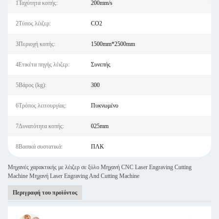
1Ταχύτητα κοπής:
200mm/s
2Τύπος λέιζερ:
CO2
3Περιοχή κοπής:
1500mm*2500mm
4Ετικέτα πηγής λέιζερ:
Συνεπής
5Βάρος (kg):
300
6Τρόπος λειτουργίας:
Πυκνωμένο
7Δυνατότητα κοπής:
025mm
8Βασικά συστατικά:
ΠΛΚ
Μηχανές χαρακτικής με λέιζερ σε ξύλο Μηχανή CNC Laser Engraving Cutting
Machine Μηχανή Laser Engraving And Cutting Machine
Περιγραφή του προϊόντος