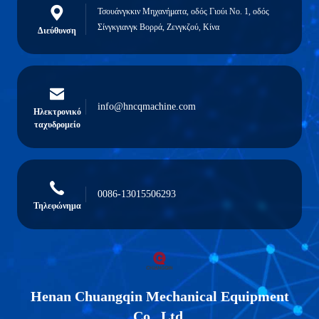
Τσουάνγκκιν Μηχανήματα, οδός Γιούι Νο. 1, οδός
Σίνγκγιανγκ Βορρά, Ζενγκζού, Κίνα
Διεύθυνση
info@hncqmachine.com
Ηλεκτρονικό
ταχυδρομείο
0086-13015506293
Τηλεφώνημα
Henan Chuangqin Mechanical Equipment
Co., Ltd.