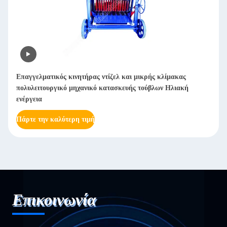
 μικρής κλίμακας
Αυτόματη μηχανή γυάλωσης χαρτιού από χ
ής τούβλων Ηλιακή
γυαλισμένο χαρτί από ανοξείδωτο χάλυβα
Πάρτε την καλύτερη τιμή
Επικοινωνία