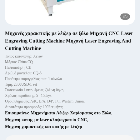
3
/
5
Μηχανές χαρακτικής με λέιζερ σε ξύλο Μηχανή CNC Laser
Engraving Cutting Machine Μηχανή Laser Engraving And
Cutting Machine
Τόπος καταγωγής: Χενάν
Μάρκα: China CQ
Πιστοποίηση: CE
Αριθμό μοντέλου: CQ-5
Ποσότητα παραγγελίας min: 1 σύνολο
Τιμή: 2350USD/1 set
Συσκευασία λεπτομέρειες: ξύλινη θήκη
Χρόνος παράδοσης: 5 - 15days
Όροι πληρωμής: Λ/Κ, D/A, D/P, T/T, Western Union,
Δυνατότητα προσφοράς: 100Per μήνας
Επισημαίνω:
Μηχανήματα Λέιζερ Χαρίσματος στο Ξύλο
,
Μηχανή κοπής με laser κλαψογραφία CNC
,
Μηχανή χαρακτικής και κοπής με λέιζερ