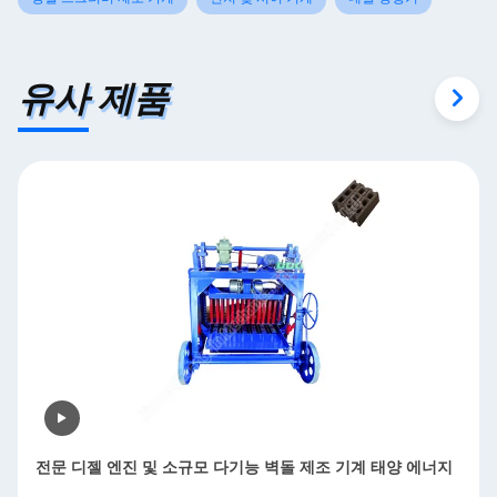
유사 제품
모 다기능 벽돌 제조 기계 태양 에너지
자동 엽 금속 닦기 기계 데버
금속 닦기 Mesh 20-2000