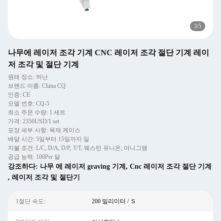
3
/
5
나무에 레이저 조각 기계 CNC 레이저 조각 절단 기계 레이
저 조각 및 절단 기계
원래 장소: 허난
브랜드 이름: China CQ
인증: CE
모델 번호: CQ-5
최소 주문 수량: 1 세트
가격: 2350USD/1 set
포장 세부 사항: 목재 케이스
배달 시간: 5일부터 15일까지 일
지불 조건: L/C, D/A, D/P, T/T, 웨스턴 유니온, 머니그램
공급 능력: 100Per 달
강조하다:
나무 에 레이저 graving 기계
,
Cnc 레이저 조각 절단 기계
,
레이저 조각 및 절단기
1절단 속도:
200 밀리미터 / Ｓ