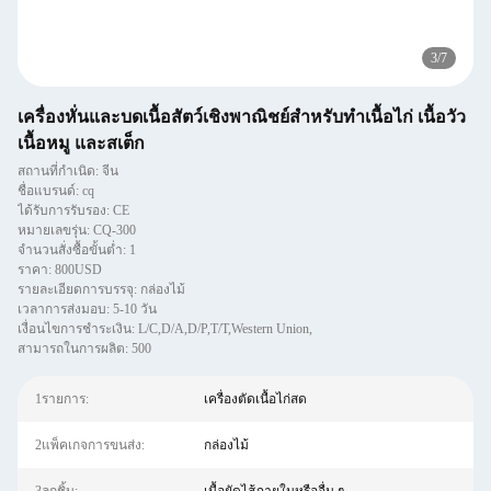
3
/
7
เครื่องหั่นและบดเนื้อสัตว์เชิงพาณิชย์สำหรับทำเนื้อไก่ เนื้อวัว
เนื้อหมู และสเต็ก
สถานที่กำเนิด: จีน
ชื่อแบรนด์: cq
ได้รับการรับรอง: CE
หมายเลขรุ่น: CQ-300
จำนวนสั่งซื้อขั้นต่ำ: 1
ราคา: 800USD
รายละเอียดการบรรจุ: กล่องไม้
เวลาการส่งมอบ: 5-10 วัน
เงื่อนไขการชำระเงิน: L/C,D/A,D/P,T/T,Western Union,
สามารถในการผลิต: 500
1รายการ:
เครื่องตัดเนื้อไก่สด
2แพ็คเกจการขนส่ง:
กล่องไม้