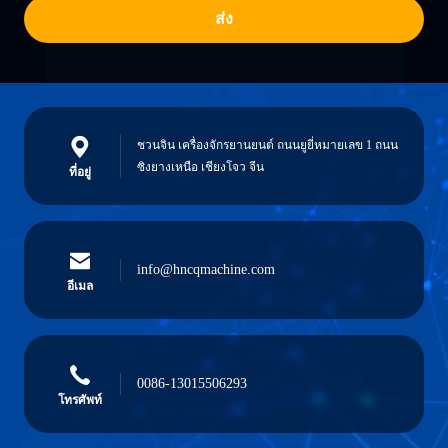
ส่ง
ชวนจิน เครื่องจักรยานยนต์ ถนนยูยี่หมายเลข 1 ถนน
ซิงยางเหนือ เชียงโจว จีน
ที่อยู่
info@hncqmachine.com
อีเมล
0086-13015506293
โทรศัพท์