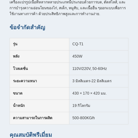
เครื่องแปรรูปเนื้อที่หลากหลายประเภทนี้ประกอบด้วยการบด, ตัดสไลส์, และ
การบํารุงความอ่อนโยนของไก่, สเต็ก, หมูสับ, และเนื้ออื่น ๆออกแบบเพื่อการ
ใช้งานทางการค้า ด้วยประสิทธิภาพสูงและการทํางานง่าย.
ข้อจํากัดสําคัญ
รุ่น
CQ-T1
พลัง
450W
โวลเตชั่น
110V/220V, 50-60Hz
ระยะความหนา
3 มิลลิเมตร-22 มิลลิเมตร
ขนาด
430 × 170 × 420 มม.
น้ําหนัก
19 กิโลกรัม
ความสามารถในการผลิต
500-800KG/h
คุณสมบัติพรีเมี่ยม