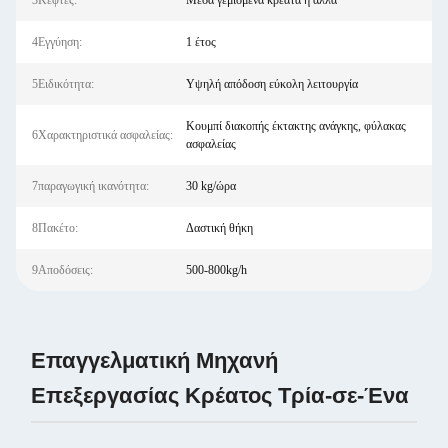
3Κεφτές:
Μέσα γεμισμένα κρέατα ή άλλα
4Εγγύηση:
1 έτος
5Ειδικότητα:
Υψηλή απόδοση εύκολη λειτουργία
Κουμπί διακοπής έκτακτης ανάγκης, φύλακας
6Χαρακτηριστικά ασφαλείας:
ασφαλείας
7παραγωγική ικανότητα:
30 kg/ώρα
8Πακέτο:
Δαστική θήκη
9Αποδόσεις:
500-800kg/h
Επαγγελματική Μηχανή
Επεξεργασίας Κρέατος Τρία-σε-Ένα