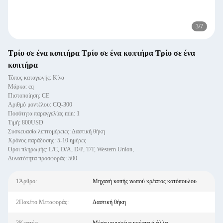
3
/
7
Τρίο σε ένα κοπτήρα Τρίο σε ένα κοπτήρα Τρίο σε ένα
κοπτήρα
Τόπος καταγωγής: Κίνα
Μάρκα: cq
Πιστοποίηση: CE
Αριθμό μοντέλου: CQ-300
Ποσότητα παραγγελίας min: 1
Τιμή: 800USD
Συσκευασία λεπτομέρειες: Δαστική θήκη
Χρόνος παράδοσης: 5-10 ημέρες
Όροι πληρωμής: L/C, D/A, D/P, T/T, Western Union,
Δυνατότητα προσφοράς: 500
1Άρθρο:
Μηχανή κοπής νωπού κρέατος κοτόπουλου
2Πακέτο Μεταφοράς:
Δαστική θήκη