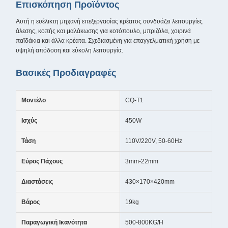
Επισκόπηση Προϊόντος
Αυτή η ευέλικτη μηχανή επεξεργασίας κρέατος συνδυάζει λειτουργίες
άλεσης, κοπής και μαλάκωσης για κοτόπουλο, μπριζόλα, χοιρινά
παϊδάκια και άλλα κρέατα. Σχεδιασμένη για επαγγελματική χρήση με
υψηλή απόδοση και εύκολη λειτουργία.
Βασικές Προδιαγραφές
Μοντέλο
CQ-T1
Ισχύς
450W
Τάση
110V/220V, 50-60Hz
Εύρος Πάχους
3mm-22mm
Διαστάσεις
430×170×420mm
Βάρος
19kg
Παραγωγική Ικανότητα
500-800KG/H