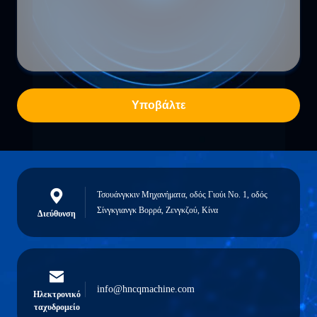
Υποβάλτε
Τσουάνγκκιν Μηχανήματα, οδός Γιούι Νο. 1, οδός
Σίνγκγιανγκ Βορρά, Ζενγκζού, Κίνα
Διεύθυνση
info@hncqmachine.com
Ηλεκτρονικό
ταχυδρομείο