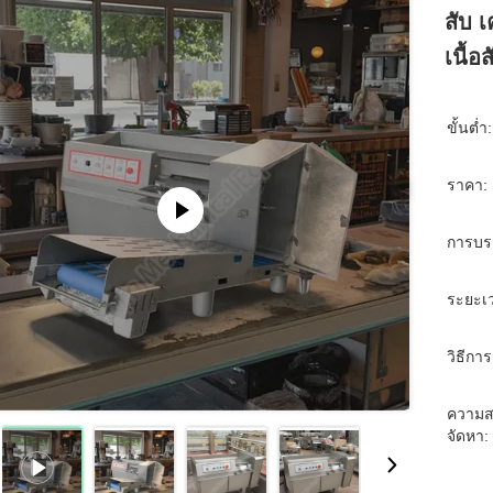
สับ เ
เนื้อ
ขั้นต่ำ:
ราคา:
การบร
ระยะเว
วิธีการ
ความส
จัดหา: