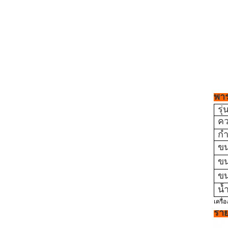
พาร
รุ่
คว
กำ
ขน
ข
ข
น้
เครื่อ
ราย