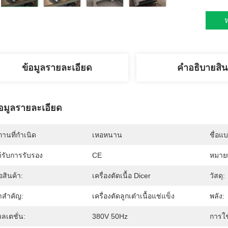
ห
ข้อมูลรายละเอียด
คําอธิบายสิน
้อมูลรายละเอียด
านที่กำเนิด
เหอหนาน
ชื่อแ
้รับการรับรอง
CE
หมายเ
่อสินค้า:
เครื่องตัดเนื้อ Dicer
วัสดุ:
าสําคัญ:
เครื่องตัดลูกเต๋าเนื้อแช่แข็ง
พลัง:
ลเตชั่น:
380V 50Hz
การใช