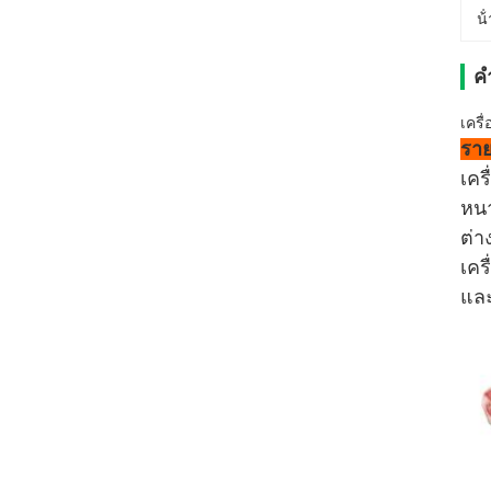
น้
ค
เครื่
ราย
เคร
หนา
ต่า
เคร
และ