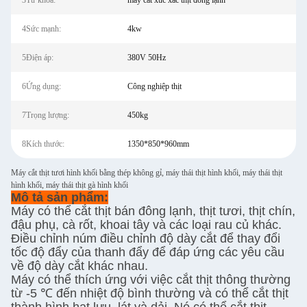
3Từ khóa:
máy cắt xúc xắc thịt đông lạnh
4Sức mạnh:
4kw
5Điện áp:
380V 50Hz
6Ứng dụng:
Công nghiệp thịt
7Trọng lượng:
450kg
8Kích thước:
1350*850*960mm
Máy cắt thịt tươi hình khối bằng thép không gỉ, máy thái thịt hình khối, máy thái thịt
hình khối, máy thái thịt gà hình khối
Mô tả sản phẩm:
Máy có thể cắt thịt bán đông lạnh, thịt tươi, thịt chín,
đậu phụ, cà rốt, khoai tây và các loại rau củ khác.
Điều chỉnh núm điều chỉnh độ dày cắt để thay đổi
tốc độ đẩy của thanh đẩy để đáp ứng các yêu cầu
về độ dày cắt khác nhau.
Máy có thể thích ứng với việc cắt thịt thông thường
từ -5 ℃ đến nhiệt độ bình thường và có thể cắt thịt