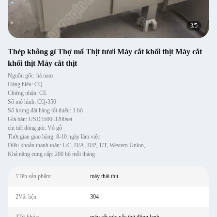
3
/
5
Thép không gỉ Thợ mổ Thịt tươi Máy cắt khối thịt Máy cắt
khối thịt Máy cắt thịt
Nguồn gốc: hà nam
Hàng hiệu: CQ
Chứng nhận: CE
Số mô hình: CQ-350
Số lượng đặt hàng tối thiểu: 1 bộ
Giá bán: USD3500-3200set
chi tiết đóng gói: Vỏ gỗ
Thời gian giao hàng: 8-10 ngày làm việc
Điều khoản thanh toán: L/C, D/A, D/P, T/T, Western Union,
Khả năng cung cấp: 200 bộ mỗi tháng
1Tên sản phẩm:
máy thái thịt
2Vật liệu:
304