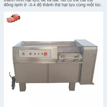
thành hình hạt lựu, lát và dải. Nó có thể cắt thịt
đông lạnh ở -3-4 độ thành thịt hạt lựu cùng một lúc.