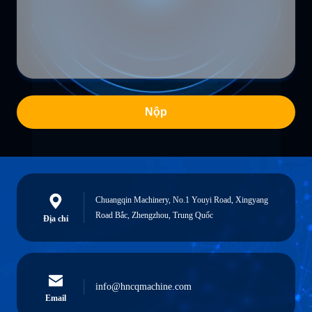
Nộp
Chuangqin Machinery, No.1 Youyi Road, Xingyang
Road Bắc, Zhengzhou, Trung Quốc
Địa chỉ
info@hncqmachine.com
Email