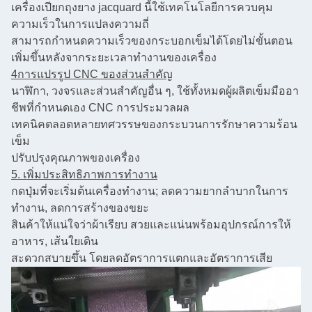
เครื่องเปียกถุงยาง jacquard นี้ใช้เทคโนโลยีการควบคุม
ความเร็วในการแปลงความถี่
สามารถกําหนดความเร็วของกระบอกเข็มได้โดยไม่ขั้นตอน
เพิ่มขึ้นหลังจากระยะเวลาทํางานของเครื่อง
4การแปรรูป CNC ของส่วนสําคัญ
นาฬิกา, วงจรและส่วนสําคัญอื่น ๆ, ใช้ทั้งหมดผู้ผลิตเข็มมืออา
ชีพที่กําหนดเอง CNC การประมวลผล
เทคนิค
ตลอดหลายทศวรรษของกระบวนการรักษาความร้อน
เข็ม
ปรับปรุง
คุณภาพของเครื่อง
5. เพิ่มประสิทธิภาพการทํางาน
กดปุ่มที่จะเริ่มต้นเครื่องทํางาน; ลดความยากลําบากในการ
ทํางาน, ลดการสร้างของขยะ
สินค้า
ให้แน่ใจว่าผ้าเรียบ สวยและแน่น
พร้อมอุปกรณ์การให้
อาหาร, เส้นใยเดิน
สะดวกสบายขึ้น โดยลดอัตราการแตกและอัตราการเสีย