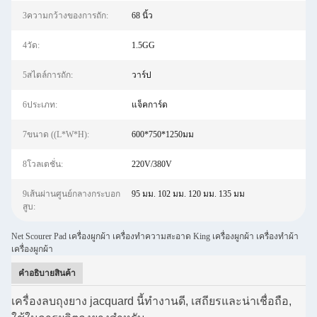
3ความกว้างของการถัก:
68 นิ้ว
4วัด:
1.5GG
5สไตล์การถัก:
วาร์ป
6ประเภท:
แจ็คการ์ด
7ขนาด ((L*W*H):
600*750*1250มม
8โวลเตชั่น:
220V/380V
9เส้นผ่านศูนย์กลางกระบอก
95 มม. 102 มม. 120 มม. 135 มม
สูบ:
Net Scourer Pad เครื่องผูกผ้า เครื่องทําความสะอาด King เครื่องผูกผ้า เครื่องทําผ้า
เครื่องผูกผ้า
คําอธิบายสินค้า
เครื่องลบถุงยาง jacquard นี้ทํางานดี, เสถียรและน่าเชื่อถือ,