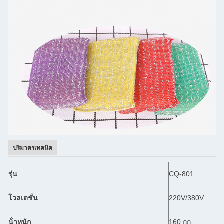
ปริมาตรเทคนิค
รุ่น
CQ-801
โวลเตชั่น
220V/380V
น้ําหนัก
160 กก.