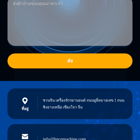
ส่ง
ชวนจิน เครื่องจักรยานยนต์ ถนนยูยี่หมายเลข 1 ถนน
ซิงยางเหนือ เชียงโจว จีน
ที่อยู่
info@hncqmachine.com