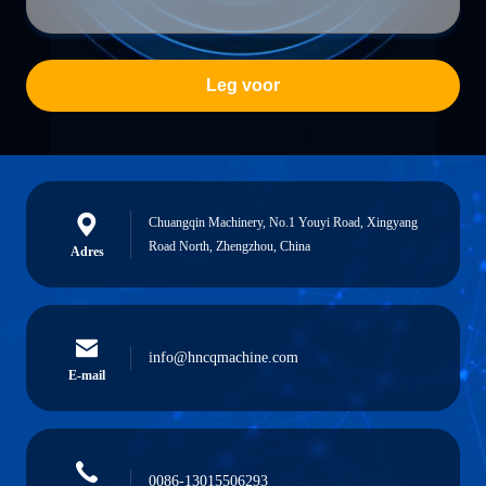
Leg voor
Chuangqin Machinery, No.1 Youyi Road, Xingyang
Road North, Zhengzhou, China
Adres
info@hncqmachine.com
E-mail
0086-13015506293