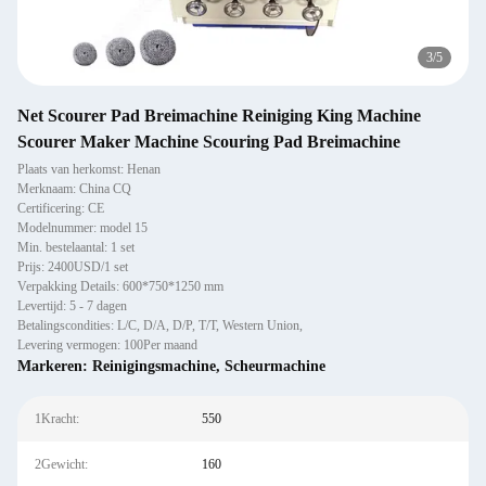
4
/
5
Net Scourer Pad Breimachine Reiniging King Machine
Scourer Maker Machine Scouring Pad Breimachine
Plaats van herkomst: Henan
Merknaam: China CQ
Certificering: CE
Modelnummer: model 15
Min. bestelaantal: 1 set
Prijs: 2400USD/1 set
Verpakking Details: 600*750*1250 mm
Levertijd: 5 - 7 dagen
Betalingscondities: L/C, D/A, D/P, T/T, Western Union,
Levering vermogen: 100Per maand
Markeren:
Reinigingsmachine
,
Scheurmachine
1Kracht:
550
2Gewicht:
160