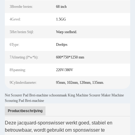
3Breedte breien:
68 inch
4Gevel:
1.5GG
5Het breien Stijl:
Warp snelheid.
6Type:
Deeltjes
7Afmeting (l*w*h):
600*750*1250 mm
8Spanning:
220V/380V
9Cylinderdiameter:
95mm, 102mm, 120mm, 135mm.
Net Scourer Pad Brei-machine schoonmaak King Machine Scourer Maker Machine
Scouring Pad Brei-machine
Productbeschrijving
Deze jacquard-sponswisser werkt goed, stabiel en
betrouwbaar, wordt gebruikt om sponswisser te