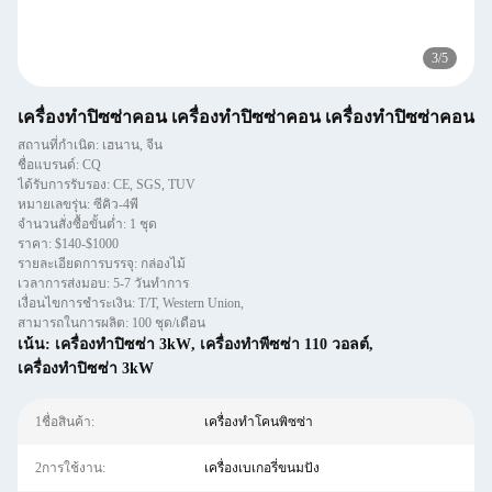
3
/
5
เครื่องทําปิซซ่าคอน เครื่องทําปิซซ่าคอน เครื่องทําปิซซ่าคอน
สถานที่กำเนิด: เฮนาน, จีน
ชื่อแบรนด์: CQ
ได้รับการรับรอง: CE, SGS, TUV
หมายเลขรุ่น: ซีคิว-4พี
จำนวนสั่งซื้อขั้นต่ำ: 1 ชุด
ราคา: $140-$1000
รายละเอียดการบรรจุ: กล่องไม้
เวลาการส่งมอบ: 5-7 วันทําการ
เงื่อนไขการชำระเงิน: T/T, Western Union,
สามารถในการผลิต: 100 ชุด/เดือน
เน้น:
เครื่องทําปิซซ่า 3kW
,
เครื่องทําพีซซ่า 110 วอลต์
,
เครื่องทําปิซซ่า 3kW
1ชื่อสินค้า:
เครื่องทำโคนพิซซ่า
2การใช้งาน:
เครื่องเบเกอรี่ขนมปัง