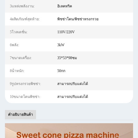
3แหล่งพลังงาน:
อิเลคทริค
4ผลิตภัณฑ์สุดท้าย:
พิซซ่าโคน/พิซซ่าทรงกรวย
5โวลเตชั่น:
110V/220V
6พลัง:
3kW
7ขนาดเครื่อง:
35*53*98ซม
8น้ําหนัก:
50กก
9รูปทรงกรวยพิซซ่า:
สามารถปรับแต่งได้
10ขนาดโคนพิซซ่า:
สามารถปรับแต่งได้
คําอธิบายสินค้า