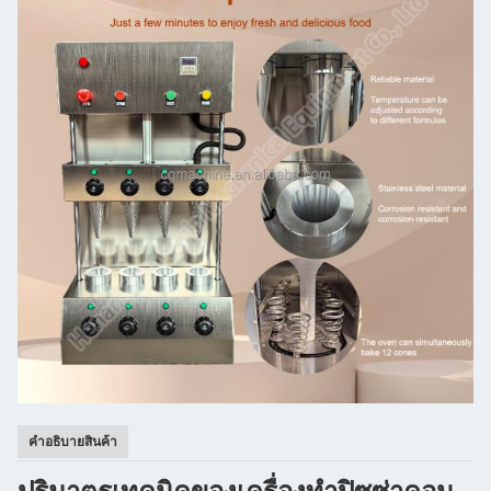
คําอธิบายสินค้า