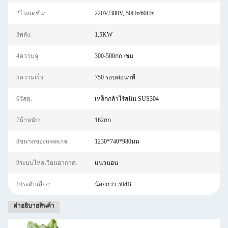
2โวลเตชั่น:
220V/380V, 50Hz/60Hz
3พลัง:
1.5KW
4ความจุ:
300-500กก./ชม
5ความเร็ว:
750 รอบต่อนาที
6วัสดุ:
เหล็กกล้าไร้สนิม SUS304
7น้ําหนัก:
162กก
8ขนาดของแพคเกจ:
1230*740*980มม
9ระบบไหลเวียนอากาศ:
แนวนอน
10ระดับเสียง:
น้อยกว่า 50dB
คําอธิบายสินค้า