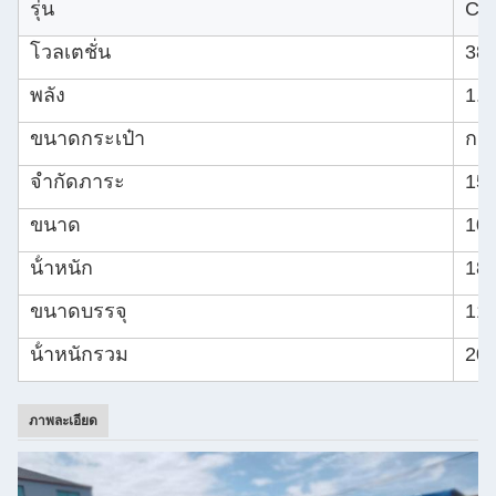
รุ่น
CQ
โวลเตชั่น
380
พลัง
1.
ขนาดกระเป๋า
กว้
จํากัดภาระ
15 
ขนาด
100
น้ําหนัก
180
ขนาดบรรจุ
110
น้ําหนักรวม
200
ภาพละเอียด