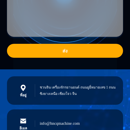
ส่ง
ชวนจิน เครื่องจักรยานยนต์ ถนนยูยี่หมายเลข 1 ถนน
ซิงยางเหนือ เชียงโจว จีน
ที่อยู่
info@hncqmachine.com
อีเมล