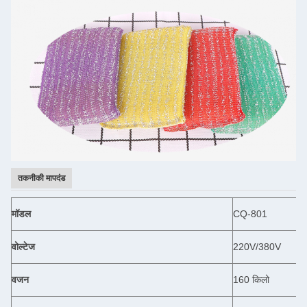
तकनीकी मापदंड
मॉडल
CQ-801
वोल्टेज
220V/380V
वजन
160 किलो