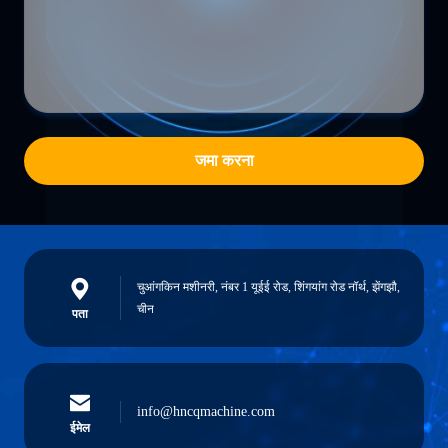
जमा करना
चुआंगकिन मशीनरी, नंबर 1 यूईई रोड, शिंगयांग रोड नॉर्थ, झेंगझौ,
चीन
पता
info@hncqmachine.com
ईमेल