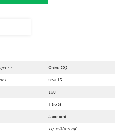
মুলক নাম
China CQ
্বার
মডেল 15
160
1.5GG
Jacquard
:
২২০ ভোল্ট/৩৮০ ভোল্ট