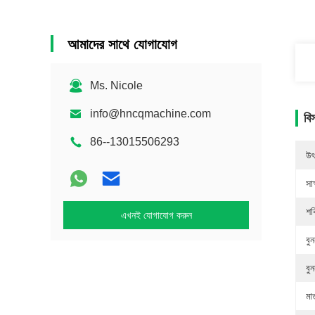
আমাদের সাথে যোগাযোগ
Ms. Nicole
info@hncqmachine.com
বি
86--13015506293
উৎ
সাক
শক
এখনই যোগাযোগ করুন
বু
বু
মা