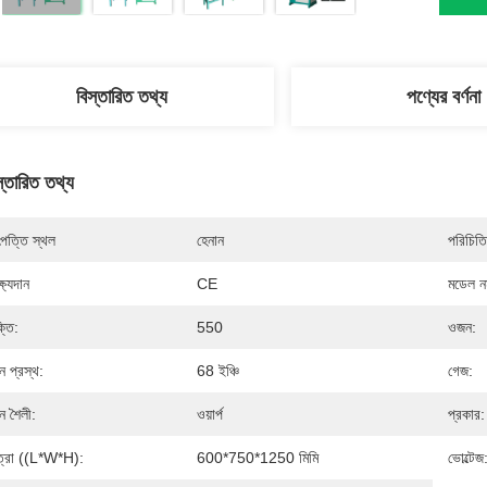
বিস্তারিত তথ্য
পণ্যের বর্ণনা
স্তারিত তথ্য
পত্তি স্থল
হেনান
পরিচিতি
্ষ্যদান
CE
মডেল নম
্তি:
550
ওজন:
নন প্রস্থ:
68 ইঞ্চি
গেজ:
নন শৈলী:
ওয়ার্প
প্রকার:
ত্রা ((L*W*H):
600*750*1250 মিমি
ভোল্টেজ