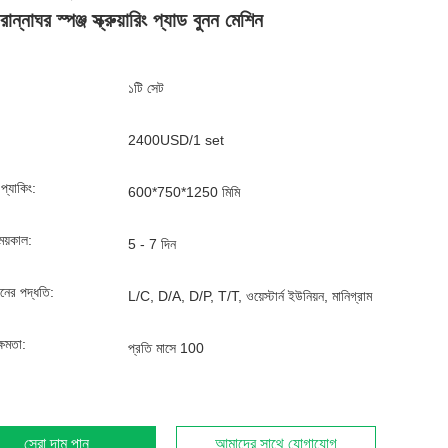
ান্নাঘর স্পঞ্জ স্ক্রুয়ারিং প্যাড বুনন মেশিন
১টি সেট
2400USD/1 set
্ড প্যাকিং:
600*750*1250 মিমি
ময়কাল:
5 - 7 দিন
ানের পদ্ধতি:
L/C, D/A, D/P, T/T, ওয়েস্টার্ন ইউনিয়ন, মানিগ্রাম
্ষমতা:
প্রতি মাসে 100
সেরা দাম পান
আমাদের সাথে যোগাযোগ