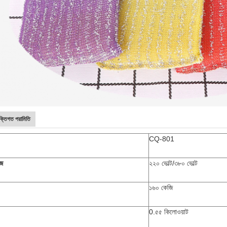
ুক্তিগত পরামিতি
CQ-801
েজ
২২০ ভোল্ট/৩৮০ ভোল্ট
১৬০ কেজি
0.৫৫ কিলোওয়াট