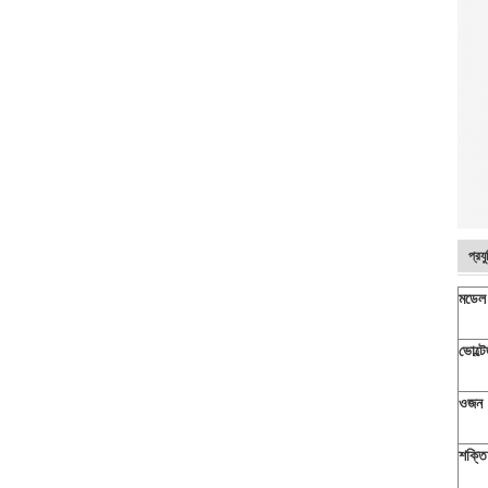
প্রয
মডেল
ভোল্ট
ওজন
শক্তি