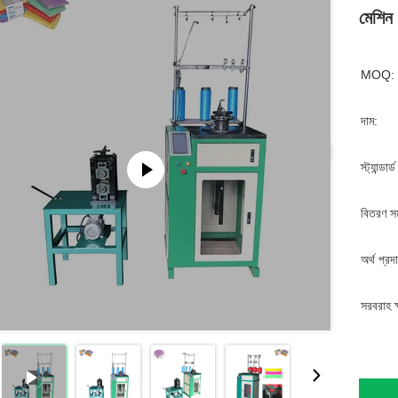
মেশিন র
MOQ:
দাম:
স্ট্যান্ডার
বিতরণ স
অর্থ প্রদ
সরবরাহ ক