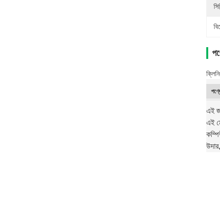
সিল
বি
পণ্
ক্লিনি
পণ্যে
এই জ্
এই মে
কম্পি
উদার