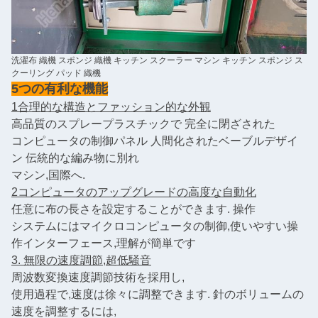
洗濯布 織機 スポンジ 織機 キッチン スクーラー マシン キッチン スポンジ ス
クーリング パッド 織機
5つの有利な機能
1合理的な構造とファッション的な外観
高品質のスプレープラスチックで 完全に閉ざされた
コンピュータの制御パネル 人間化されたベーブルデザイ
ン 伝統的な編み物に別れ
マシン,国際へ.
2コンピュータのアップグレードの高度な自動化
任意に布の長さを設定することができます. 操作
システムにはマイクロコンピュータの制御,使いやすい操
作インターフェース,理解が簡単です
3. 無限の速度調節,超低騒音
周波数変換速度調節技術を採用し,
使用過程で,速度は徐々に調整できます. 針のボリュームの
速度を調整するには,