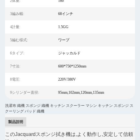
2体重:
160
3編み幅:
68インチ
4計量:
1.5GG
5編む様式:
ワープ
6タイプ:
ジャッカルド
7寸法:
600*750*1250mm
8電圧:
220V/380V
9シリンダー直径:
95mm,102mm,120mm,135mm
洗濯布 織機 スポンジ 織機 キッチン スクーラー マシン キッチン スポンジ ス
クーリング パッド 織機
製品説明
このJacquardスポンジ拭き機は,よく動作し,安定して信頼