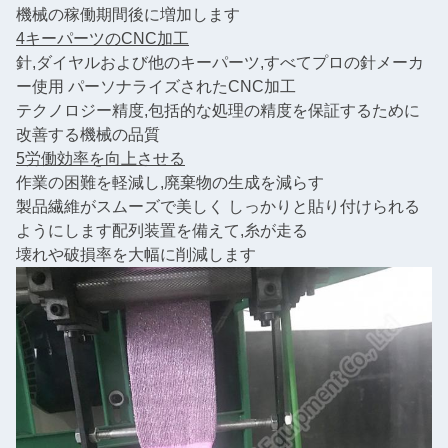
機械の稼働期間後に増加します
4キーパーツのCNC加工
針,ダイヤルおよび他のキーパーツ,すべてプロの針メーカ
ー使用 パーソナライズされたCNC加工
テクノロジー
精度,包括的な処理の精度を保証するために
改善する
機械の品質
5労働効率を向上させる
作業の困難を軽減し,廃棄物の生成を減らす
製品
繊維がスムーズで美しく しっかりと貼り付けられる
ようにします
配列装置を備えて,糸が走る
壊れや破損率を大幅に削減します