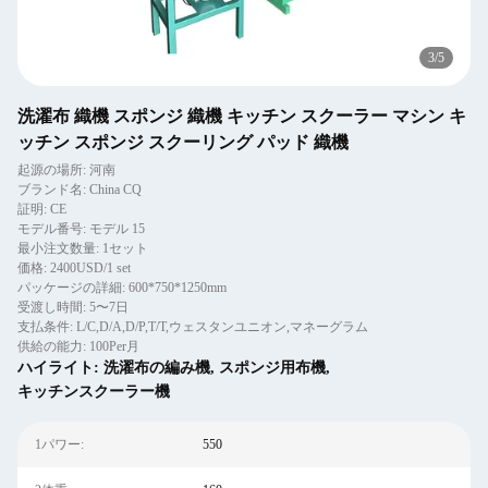
4
/
5
洗濯布 織機 スポンジ 織機 キッチン スクーラー マシン キ
ッチン スポンジ スクーリング パッド 織機
起源の場所: 河南
ブランド名: China CQ
証明: CE
モデル番号: モデル 15
最小注文数量: 1セット
価格: 2400USD/1 set
パッケージの詳細: 600*750*1250mm
受渡し時間: 5〜7日
支払条件: L/C,D/A,D/P,T/T,ウェスタンユニオン,マネーグラム
供給の能力: 100Per月
ハイライト:
洗濯布の編み機
,
スポンジ用布機
,
キッチンスクーラー機
1パワー:
550