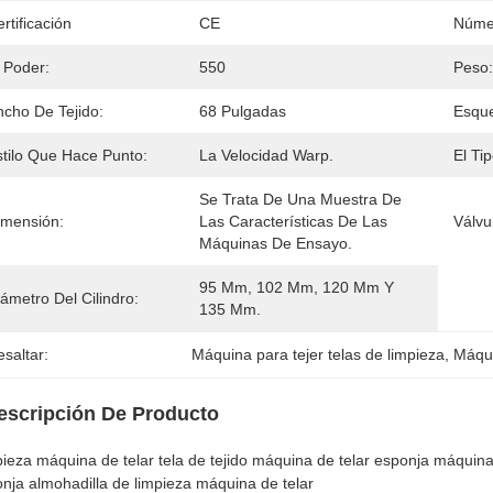
rtificación
CE
Núme
 Poder:
550
Peso:
ncho De Tejido:
68 Pulgadas
Esqu
stilo Que Hace Punto:
La Velocidad Warp.
El Tip
Se Trata De Una Muestra De 
imensión:
Las Características De Las 
Válvu
Máquinas De Ensayo.
95 Mm, 102 Mm, 120 Mm Y 
ámetro Del Cilindro:
135 Mm.
saltar:
Máquina para tejer telas de limpieza
, 
Máqui
escripción De Producto
ieza máquina de telar tela de tejido máquina de telar esponja máquina
nja almohadilla de limpieza máquina de telar