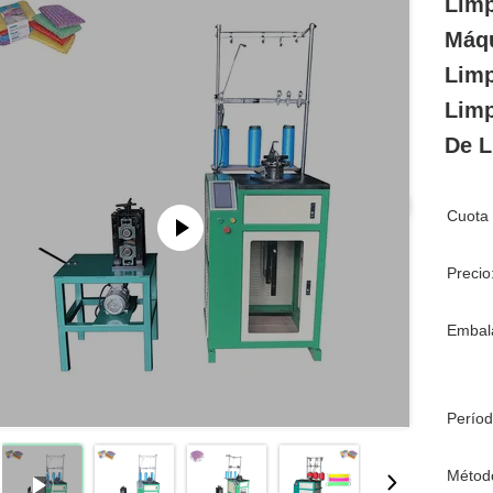
Limp
Máqu
Limp
Limp
De L
Cuota 
Precio
Embala
Períod
Métod