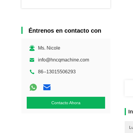
Éntrenos en contacto con
Ms. Nicole
info@hncqmachine.com
86--13015506293
Contacto Ahora
I
L