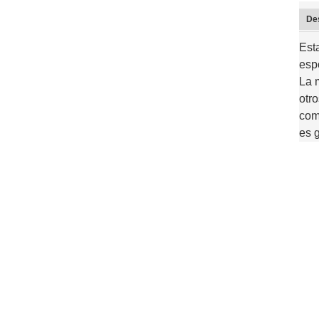
Des
Est
esp
La 
otro
com
es 