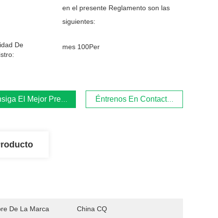
en el presente Reglamento son las
siguientes:
idad De
mes 100Per
stro:
siga El Mejor Precio
Éntrenos En Contacto Con
Producto
re De La Marca
China CQ