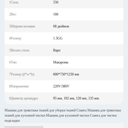
1Сила:
550
2Вес:
160
3Ширина вязания:
68 дюймов
4Размер:
1.5GG
5Вязать стиль:
Варп
6Тип:
Макароны
7Размер ((l*w*h):
600*750*1250 мм
8Напряжение:
220V/380V
9Диаметр цилиндра:
95 мм, 102 мм, 120 мм, 135 мм.
Машина для трикотажа тканей для уборки тканей Спанга Машина для трикотажа
тканей для кухонной чистки Машина для кухонной чистки Спанга для чистки
подкладки