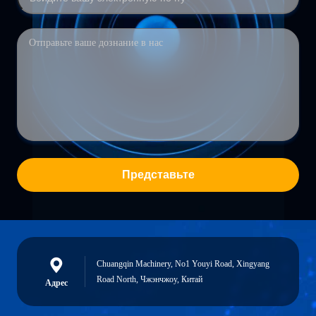
Представьте
Chuangqin Machinery, No1 Youyi Road, Xingyang
Road North, Чжэнчжоу, Китай
Адрес