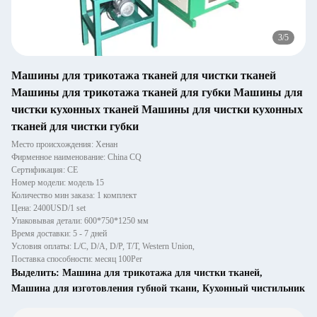
4
/
5
Машины для трикотажа тканей для чистки тканей
Машины для трикотажа тканей для губки Машины для
чистки кухонных тканей Машины для чистки кухонных
тканей для чистки губки
Место происхождения: Хенан
Фирменное наименование: China CQ
Сертификация: CE
Номер модели: модель 15
Количество мин заказа: 1 комплект
Цена: 2400USD/1 set
Упаковывая детали: 600*750*1250 мм
Время доставки: 5 - 7 дней
Условия оплаты: L/C, D/A, D/P, T/T, Western Union,
Поставка способности: месяц 100Per
Выделить:
Машина для трикотажа для чистки тканей
,
Машина для изготовления губной ткани
,
Кухонный чистильник