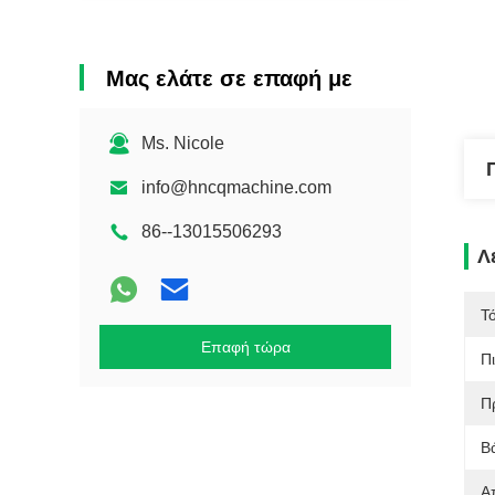
Μας ελάτε σε επαφή με
Ms. Nicole
info@hncqmachine.com
86--13015506293
Λ
Τ
Επαφή τώρα
Π
Π
Β
Α