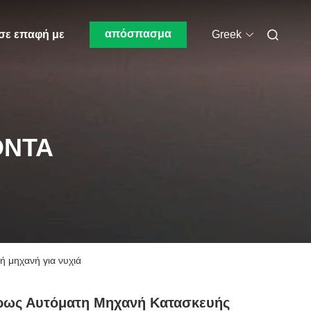
απόσπασμα
σε επαφή με
Greek
ΌΝΤΑ
ή μηχανή για νυχιά
ρως Αυτόματη Μηχανή Κατασκευής