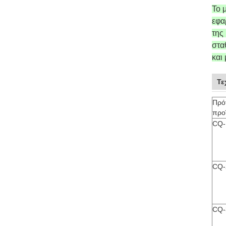
Το 
εφα
της
στα
και
Τε
Πρό
προ
CQ-
CQ-
CQ-