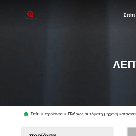
Σπίτι
ΛΕΠ
Σπίτι
>
προϊόντα
>
Πλήρως αυτόματη μηχανή κατασκευή
προϊόντα