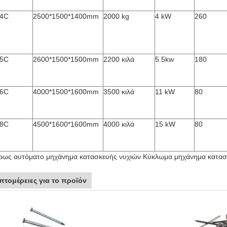
4C
2500*1500*1400mm
2000 kg
4 kW
260
5C
2600*1500*1500mm
2200 κιλά
5.5kw
180
6C
4000*1500*1600mm
3500 κιλά
11 kW
80
8C
4500*1600*1600mm
4000 κιλά
15 kW
80
ρως αυτόματο μηχάνημα κατασκευής νυχιών Κύκλωμα μηχάνημα κατασκε
πτομέρειες για το προϊόν