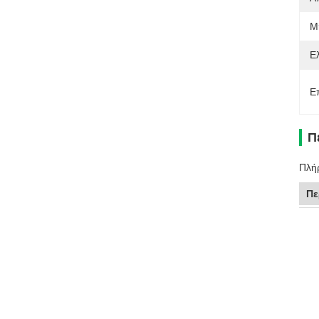
Μ
Ε
Ε
Π
Πλήρ
Πε