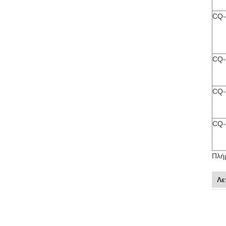
CQ-
CQ-
CQ-
CQ-
Πλή
Λε