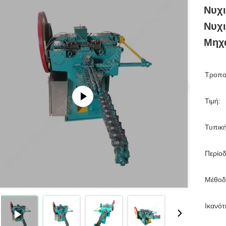
Νυχ
Νυχι
Μηχα
Τροπο
Τιμή:
Τυπικ
Περίο
Μέθοδ
Ικανό