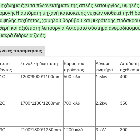
μηχάνημα έχει τα πλεονεκτήματα της απλής λειτουργίας, υψηλή
ρμογής
Η αυτόματη μηχανή κατασκευής νυχιών υιοθετεί την
Η δο
 υψηλής ταχύτητας, χαμηλού θορύβου και μικρότερης πρόσκρου
θερή και αξιόπιστη λειτουργία.
Αυτόματο σύστημα ανεφοδιασμού,
 μακρά διάρκεια ζωής.
χνικές παραμέτρους
τυπο
Συνολική διάσταση
Βάρος του
Δύναμη
Απόδοση
ϊόντος
προϊόντος
κινητήρα
σχεδιασμο
1C
1200*9000*1100mm
500 κιλά
1.5kw
400
2C
1700*1100*1200mm
700 κιλά
2.2kw
350
3C
2100*1300*1250mm
1200 κιλά
3 kW
300