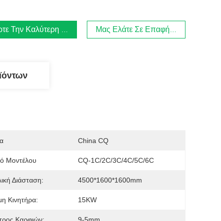
τε Την Καλύτερη Τιμή
Μας Ελάτε Σε Επαφή Με
ϊόντων
α
China CQ
μό Μοντέλου
CQ-1C/2C/3C/4C/5C/6C
ική Διάσταση:
4500*1600*1600mm
η Κινητήρα:
15KW
τρος Καρφιών:
9-5mm