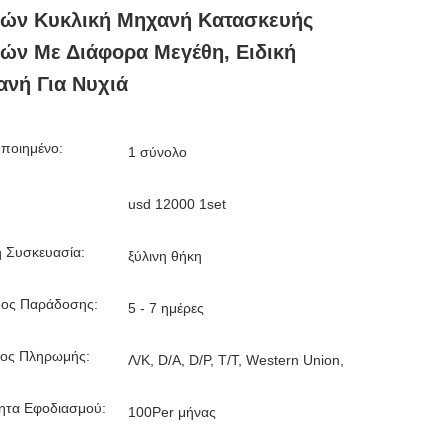
ιών Κυκλική Μηχανή Κατασκευής
ών Με Διάφορα Μεγέθη, Ειδική
νή Για Νυχιά
ποιημένο:
1 σύνολο
usd 12000 1set
ή Συσκευασία:
ξύλινη θήκη
δος Παράδοσης:
5 - 7 ημέρες
ος Πληρωμής:
Λ/Κ, D/A, D/P, T/T, Western Union,
τητα Εφοδιασμού:
100Per μήνας