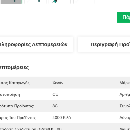
Πάρ
Πληροφορίες Λεπτομερειών
Περιγραφή Προ
επτομέρειες
όπος Καταγωγής
Χενάν
Μάρκ
ιστοποίηση
CE
Αριθ
ρότυπο Προϊόντος:
8C
Συνολ
άρος Του Προϊόντος:
4000 Κιλά
Δύναμ
πόδοση Σχεδιασμού ((Pics/h):
80
Διάμε