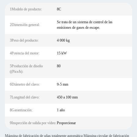
1Modelo de producto:
8C
Se trata de un sistema de control de las
2Dimensión general:
emisiones de gases de escape.
3Peso del producto:
4 000 kg
4Potencia del motor:
15 kW
5Producción de diseño
80
((Pics/h):
6Diámetro del clavo:
9-5 mm
7Longitud del clavo:
450 a 100 mm
8Garantización:
1 año
9Inspección de salida por vídeo:
Proporcionar
Máquina de fabricación de uñas totalmente automática Máquina circular de fabricación