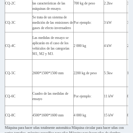
CQ-2C
las características de las
700 kg de peso
2.2kw
350
máquinas de ensayo.
Se trata de un sistema de
CQ-3C
medición de las emisiones de
Por ejemplo:
3 kW
300
gases de efecto invernadero
Las medidas de ensayo se
aplicarán en el caso de los
CQ-4C
2 000 kg
4 kW
260
vehículos de las categorías
M1, M2 y M3.
CQ-5C
2600*1500*1500 mm
2200 kg de peso
5.5kw
180
Cuadro de las medidas de
CQ-6C
Por ejemplo:
11 kW
80
ensayo
CQ-8C
4500*1600*1600 mm
4 000 kg
15 kW
80
Máquina para hacer uñas totalmente automática Máquina circular para hacer uñas con