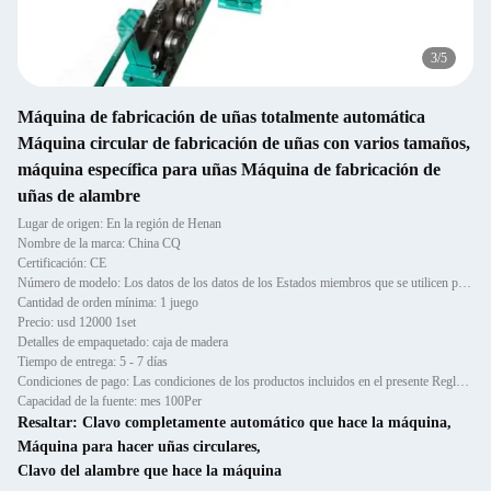
3
/
5
Máquina de fabricación de uñas totalmente automática
Máquina circular de fabricación de uñas con varios tamaños,
máquina específica para uñas Máquina de fabricación de
uñas de alambre
Lugar de origen: En la región de Henan
Nombre de la marca: China CQ
Certificación: CE
Número de modelo: Los datos de los datos de los Estados miembros que se utilicen para la evaluación de la conformidad
Cantidad de orden mínima: 1 juego
Precio: usd 12000 1set
Detalles de empaquetado: caja de madera
Tiempo de entrega: 5 - 7 días
Condiciones de pago: Las condiciones de los productos incluidos en el presente Reglamento son las siguientes:
Capacidad de la fuente: mes 100Per
Resaltar:
Clavo completamente automático que hace la máquina
,
Máquina para hacer uñas circulares
,
Clavo del alambre que hace la máquina