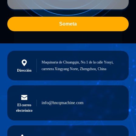
Someta
Maquinaria de Chuangqin, No.1 de la calle Youyi,
carretera Xingyang Norte, Zhengzhou, China
Dirección
info@hncqmachine.com
El correo
electrónico