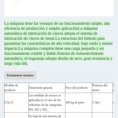
La máquina tiene las ventajas de un funcionamiento simple, alta
eficiencia de producción y amplia aplicación
La máquina
automática de fabricación de clavos adopta el sistema de
fabricación de clavos de metal.
La estructura del émbolo para
garantizar las características de alta velocidad, bajo ruido y menor
impacto.
La máquina completa tiene una carga pequeña y un
funcionamiento estable y fiable.
Sistema de reabastecimiento
automático, el engranaje adopta diseño de arco, gran resistencia y
larga vida útil.
Parámetros técnicos
Modelo de
Potencia del
Pro
Dimensión general
Peso del producto
producto
motor
((Pi
Las medidas de ensayo se
aplicarán en el caso de los
CQ-1C
500 kg de peso
1.5kw
400
vehículos de las categorías
M1, M2 y M3.
Se trata de una muestra de