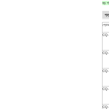
বড় শ
প্র
প্রোড
CQ-
CQ-
CQ-
CQ-
CQ-