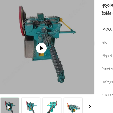
বৃত্তা
তৈরির 
MOQ:
দাম:
স্ট্যান্ডার
বিতরণ স
অর্থ প্রদ
সরবরাহ ক