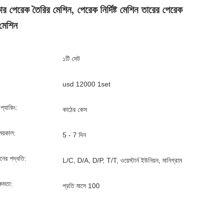
কার পেরেক তৈরির মেশিন, পেরেক নির্দিষ্ট মেশিন তারের পেরেক
মেশিন
১টি সেট
usd 12000 1set
্ড প্যাকিং:
কাঠের কেস
ময়কাল:
5 - 7 দিন
ানের পদ্ধতি:
L/C, D/A, D/P, T/T, ওয়েস্টার্ন ইউনিয়ন, মানিগ্রাম
্ষমতা:
প্রতি মাসে 100