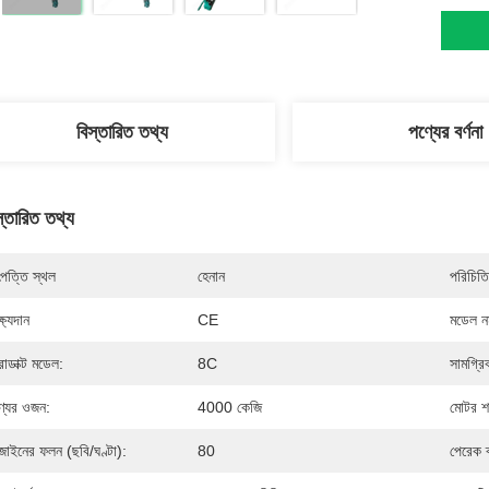
বিস্তারিত তথ্য
পণ্যের বর্ণনা
স্তারিত তথ্য
পত্তি স্থল
হেনান
পরিচিতি
্ষ্যদান
CE
মডেল নম
রোডাক্ট মডেল:
8C
সামগ্রি
্যের ওজন:
4000 কেজি
মোটর শ
জাইনের ফলন (ছবি/ঘণ্টা):
80
পেরেক ব