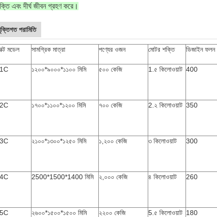
ক্তি এবং দীর্ঘ জীবন গ্রহণ করে।
যুক্তিগত পরামিতি
াক্ট মডেল
সামগ্রিক মাত্রা
পণ্যের ওজন
মোটর শক্তি
ডিজাইন ফলন
1C
১২০০*৯০০০*১১০০ মিমি
৫০০ কেজি
1.৫ কিলোওয়াট
400
2C
১৭০০*১১০০*১২০০ মিমি
৭০০ কেজি
2.২ কিলোওয়াট
350
3C
২১০০*১৩০০*১২৫০ মিমি
১,২০০ কেজি
৩ কিলোওয়াট
300
4C
2500*1500*1400 মিমি
২,০০০ কেজি
৪ কিলোওয়াট
260
5C
২৬০০*১৫০০*১৫০০ মিমি
২২০০ কেজি
5.৫ কিলোওয়াট
180