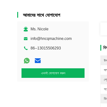
আমাদের সাথে যোগাযোগ
Ms. Nicole
info@hncqmachine.com
বি
86--13015506293
উৎ
সাক
এখনই যোগাযোগ করুন
প্
পণ
ডি