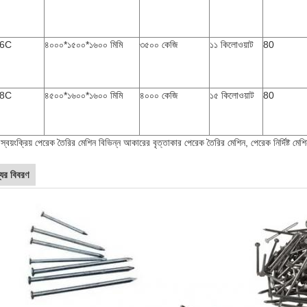
6C
৪০০০*১৫০০*১৬০০ মিমি
৩৫০০ কেজি
১১ কিলোওয়াট
80
8C
৪৫০০*১৬০০*১৬০০ মিমি
৪০০০ কেজি
১৫ কিলোওয়াট
80
্ণ স্বয়ংক্রিয় পেরেক তৈরির মেশিন বিভিন্ন আকারের বৃত্তাকার পেরেক তৈরির মেশিন, পেরেক নির্দিষ্ট মে
যের বিবরণ