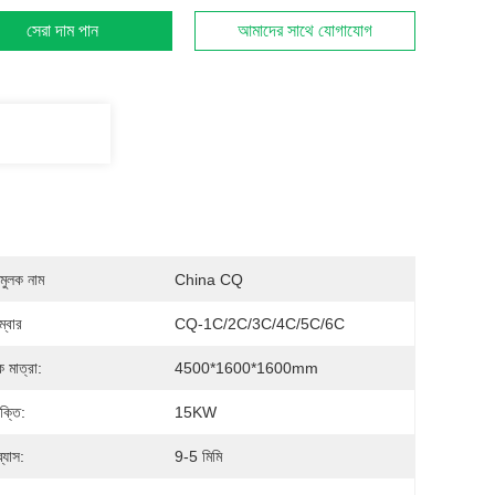
সেরা দাম পান
আমাদের সাথে যোগাযোগ
মুলক নাম
China CQ
্বার
CQ-1C/2C/3C/4C/5C/6C
ক মাত্রা:
4500*1600*1600mm
ক্তি:
15KW
্যাস:
9-5 মিমি