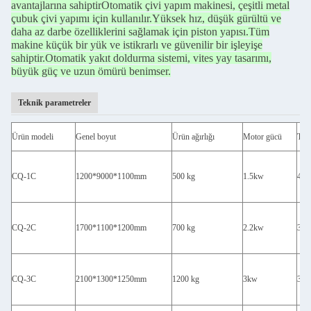
avantajlarına sahiptir
Otomatik çivi yapım makinesi, çeşitli metal
çubuk çivi yapımı için kullanılır.
Yüksek hız, düşük gürültü ve
daha az darbe özelliklerini sağlamak için piston yapısı.
Tüm
makine küçük bir yük ve istikrarlı ve güvenilir bir işleyişe
sahiptir.
Otomatik yakıt doldurma sistemi, vites yay tasarımı,
büyük güç ve uzun ömürü benimser.
Teknik parametreler
Ürün modeli
Genel boyut
Ürün ağırlığı
Motor gücü
Tasa
CQ-1C
1200*9000*1100mm
500 kg
1.5kw
400
CQ-2C
1700*1100*1200mm
700 kg
2.2kw
350
CQ-3C
2100*1300*1250mm
1200 kg
3kw
300