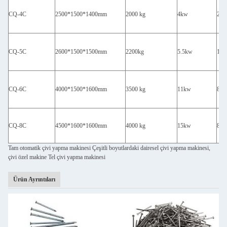
CQ-4C
2500*1500*1400mm
2000 kg
4kw
260
CQ-5C
2600*1500*1500mm
2200kg
5.5kw
180
CQ-6C
4000*1500*1600mm
3500 kg
11kw
80
CQ-8C
4500*1600*1600mm
4000 kg
15kw
80
Tam otomatik çivi yapma makinesi Çeşitli boyutlardaki dairesel çivi yapma makinesi,
çivi özel makine Tel çivi yapma makinesi
Ürün Ayrıntıları