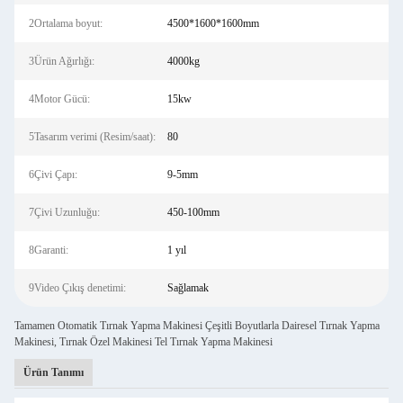
2Ortalama boyut:
4500*1600*1600mm
3Ürün Ağırlığı:
4000kg
4Motor Gücü:
15kw
5Tasarım verimi (Resim/saat):
80
6Çivi Çapı:
9-5mm
7Çivi Uzunluğu:
450-100mm
8Garanti:
1 yıl
9Video Çıkış denetimi:
Sağlamak
Tamamen Otomatik Tırnak Yapma Makinesi Çeşitli Boyutlarla Dairesel Tırnak Yapma
Makinesi, Tırnak Özel Makinesi Tel Tırnak Yapma Makinesi
Ürün Tanımı