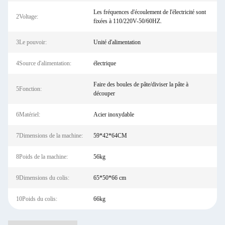
Les fréquences d'écoulement de l'électricité sont
2Voltage:
fixées à 110/220V-50/60HZ.
3Le pouvoir:
Unité d'alimentation
4Source d'alimentation:
électrique
Faire des boules de pâte/diviser la pâte à
5Fonction:
découper
6Matériel:
Acier inoxydable
7Dimensions de la machine:
59*42*64CM
8Poids de la machine:
56kg
9Dimensions du colis:
65*50*66 cm
10Poids du colis:
66kg