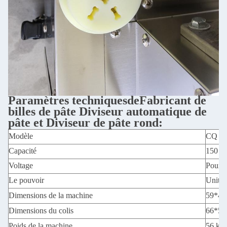
Paramètres techniques
de
Fabricant de
billes de pâte Diviseur automatique de
pâte et Diviseur de pâte rond:
Modèle
CQ -
Capacité
150 kg
Voltage
Pour l
Le pouvoir
Unité 
Dimensions de la machine
59*42
Dimensions du colis
66*5
Poids de la machine
56 kg