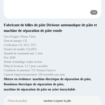
3
/
4
Fabricant de billes de pâte Diviseur automatique de pâte et
machine de séparation de pâte ronde
Lieu d'origine: Hénan, Chine
Nom de marque: CQ
Certification: CE, SGS, TUV
Numéro de modèle: CQ-DD1
Quantité de commande min: 1 série
Prix: $590
Détails d'emballage: boîtier en bois
Délai de livraison: 5 à 7 jours ouvrables
Conditions de paiement: T/T, Western Union et
Capacité d'approvisionnement: 100 ensembles par mois
Mettre en évidence:
machine électrique de séparation de pâte
,
Rondeuse électrique de séparation de pâte
,
machine de séparation de pâte en acier inoxydable
1Nom du produit:
machine à séparer la pâte