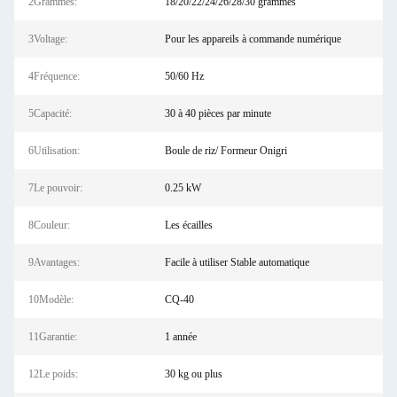
2Grammes:
18/20/22/24/26/28/30 grammes
3Voltage:
Pour les appareils à commande numérique
4Fréquence:
50/60 Hz
5Capacité:
30 à 40 pièces par minute
6Utilisation:
Boule de riz/ Formeur Onigri
7Le pouvoir:
0.25 kW
8Couleur:
Les écailles
9Avantages:
Facile à utiliser Stable automatique
10Modèle:
CQ-40
11Garantie:
1 année
12Le poids:
30 kg ou plus