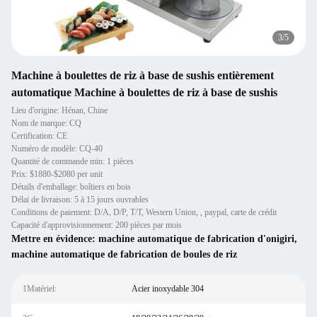
3
/
5
Machine à boulettes de riz à base de sushis entièrement
automatique Machine à boulettes de riz à base de sushis
Lieu d'origine: Hénan, Chine
Nom de marque: CQ
Certification: CE
Numéro de modèle: CQ-40
Quantité de commande min: 1 pièces
Prix: $1880-$2080 per unit
Détails d'emballage: boîtiers en bois
Délai de livraison: 5 à 15 jours ouvrables
Conditions de paiement: D/A, D/P, T/T, Western Union, , paypal, carte de crédit
Capacité d'approvisionnement: 200 pièces par mois
Mettre en évidence:
machine automatique de fabrication d'onigiri
,
machine automatique de fabrication de boules de riz
1Matériel:
Acier inoxydable 304