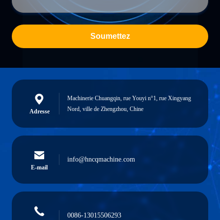
Soumettez
Machinerie Chuangqin, rue Youyi n°1, rue Xingyang
Nord, ville de Zhengzhou, Chine
Adresse
info@hncqmachine.com
E-mail
0086-13015506293