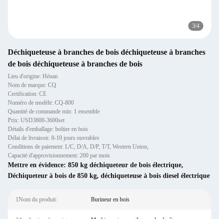
3
/
4
Déchiqueteuse à branches de bois déchiqueteuse à branches
de bois déchiqueteuse à branches de bois
Lieu d'origine: Hénan
Nom de marque: CQ
Certification: CE
Numéro de modèle: CQ-800
Quantité de commande min: 1 ensemble
Prix: USD3800-3600set
Détails d'emballage: boîtier en bois
Délai de livraison: 8-10 jours ouvrables
Conditions de paiement: L/C, D/A, D/P, T/T, Western Union,
Capacité d'approvisionnement: 200 par mois
Mettre en évidence:
850 kg déchiqueteur de bois électrique
,
Déchiqueteur à bois de 850 kg
,
déchiqueteuse à bois diesel électrique
1Nom du produit:
Burineur en bois