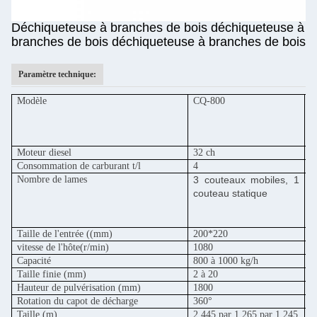
Déchiqueteuse à branches de bois déchiqueteuse à
branches de bois déchiqueteuse à branches de bois
Paramètre technique:
Modèle
CQ-800
C
Moteur diesel
32 ch
5
Consommation de carburant t/l
4
6
Nombre de lames
3 couteaux mobiles, 1
3
couteau statique
1
Taille de l'entrée ((mm)
200*220
2
vitesse de l'hôte
(r/min)
1080
1
Capacité
800 à 1000 kg/h
1
Taille finie (mm)
2 à 20
2
Hauteur de pulvérisation (mm)
1800
1
Rotation du capot de décharge
360°
3
Taille (m)
2.445 par 1.265 par 1.245
2