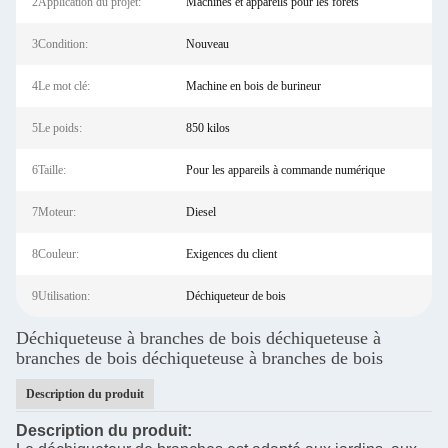
2Application du projet:
Machines et appareils pour les forêts
3Condition:
Nouveau
4Le mot clé:
Machine en bois de burineur
5Le poids:
850 kilos
6Taille:
Pour les appareils à commande numérique
7Moteur:
Diesel
8Couleur:
Exigences du client
9Utilisation:
Déchiqueteur de bois
Déchiqueteuse à branches de bois déchiqueteuse à
branches de bois déchiqueteuse à branches de bois
Description du produit
Description du produit: