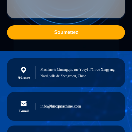
Soumettez
Machinerie Chuangqin, rue Youyi n°1, rue Xingyang
Nord, ville de Zhengzhou, Chine
Adresse
info@hncqmachine.com
E-mail