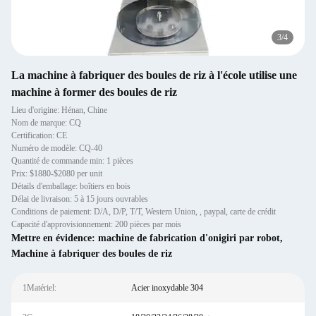
3
/
4
La machine à fabriquer des boules de riz à l'école utilise une
machine à former des boules de riz
Lieu d'origine: Hénan, Chine
Nom de marque: CQ
Certification: CE
Numéro de modèle: CQ-40
Quantité de commande min: 1 pièces
Prix: $1880-$2080 per unit
Détails d'emballage: boîtiers en bois
Délai de livraison: 5 à 15 jours ouvrables
Conditions de paiement: D/A, D/P, T/T, Western Union, , paypal, carte de crédit
Capacité d'approvisionnement: 200 pièces par mois
Mettre en évidence:
machine de fabrication d'onigiri par robot
,
Machine à fabriquer des boules de riz
1Matériel:
Acier inoxydable 304