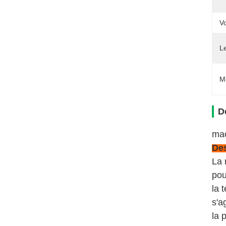
Vo
L
M
D
mac
Des
La 
pou
la 
s'a
la 