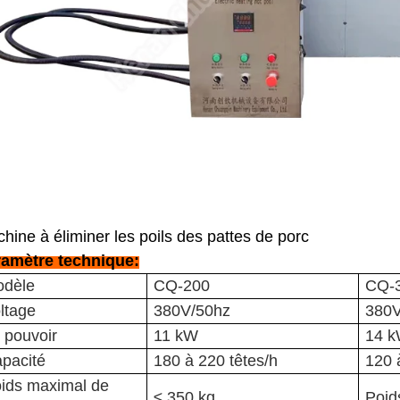
hine à éliminer les poils des pattes de porc
amètre technique:
dèle
CQ-200
CQ-
ltage
380V/50hz
380V
 pouvoir
11 kW
14 
pacité
180 à 220 têtes/h
120 
ids maximal de
≤ 350 kg
Poids