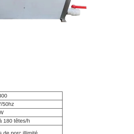
300
/50hz
kW
à 180 têtes/h
 de porc illimité