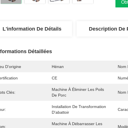
Obt
L'information De Détails
Description De 
nformations Détaillées
eu D'origine
Hénan
Nom 
rtification
CE
Numé
Machine À Éliminer Les Poils 
ots Clés:
Nom D
De Porc
Installation De Transformation 
our:
Carac
D'abattoir
Machine À Débarrasser Les 
om:
Modè