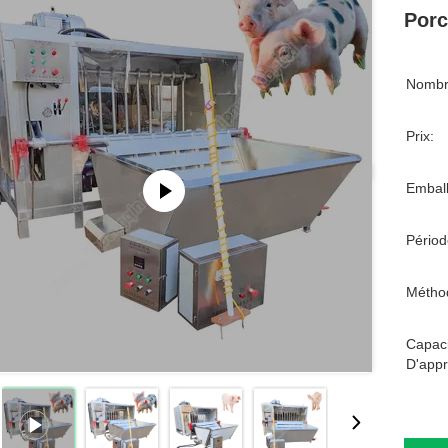
Porc
Nombr
Prix:
Emball
Périod
Métho
Capaci
D'appr