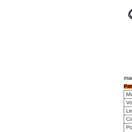
mac
Par
Mo
Vo
Le
Ca
Po