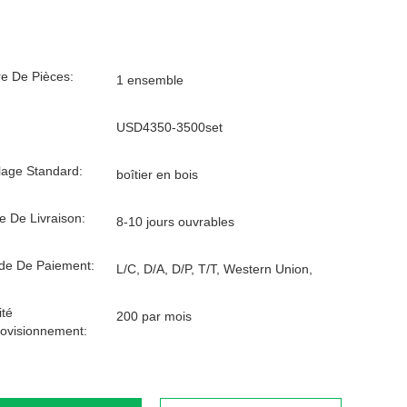
e De Pièces:
1 ensemble
USD4350-3500set
age Standard:
boîtier en bois
e De Livraison:
8-10 jours ouvrables
de De Paiement:
L/C, D/A, D/P, T/T, Western Union,
té
200 par mois
ovisionnement: