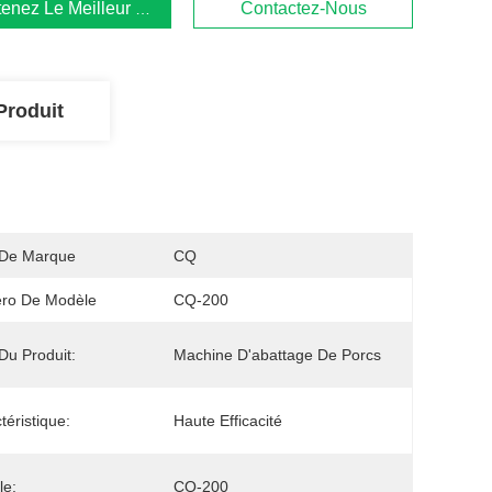
enez Le Meilleur Prix
Contactez-Nous
Produit
De Marque
CQ
ro De Modèle
CQ-200
u Produit:
Machine D'abattage De Porcs
téristique:
Haute Efficacité
le:
CQ-200