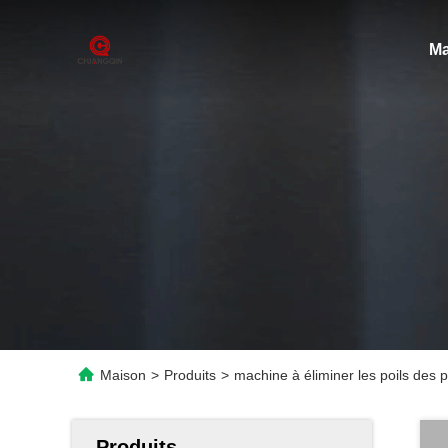
Ma
Maison
>
Produits
>
machine à éliminer les poils des 
Produits