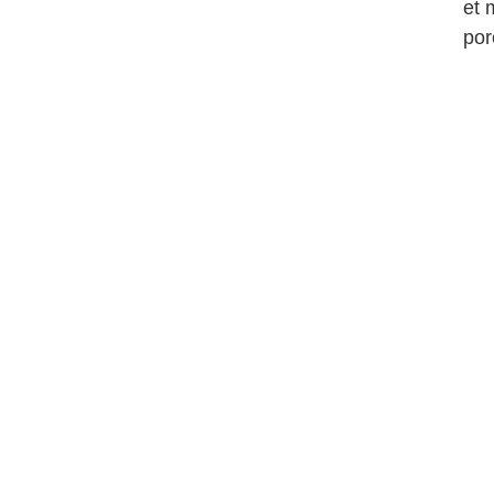
et 
por