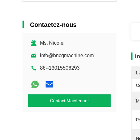
Contactez-nous
Ms. Nicole
info@hncqmachine.com
I
86--13015506293
Li
Ce
Contact Maintenant
M
P
N