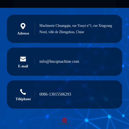
Machinerie Chuangqin, rue Youyi n°1, rue Xingyang
Nord, ville de Zhengzhou, Chine
Adresse
info@hncqmachine.com
E-mail
0086-13015506293
Téléphone