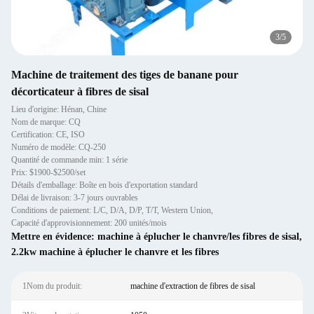
3
/
5
Machine de traitement des tiges de banane pour
décorticateur à fibres de sisal
Lieu d'origine: Hénan, Chine
Nom de marque: CQ
Certification: CE, ISO
Numéro de modèle: CQ-250
Quantité de commande min: 1 série
Prix: $1900-$2500/set
Détails d'emballage: Boîte en bois d'exportation standard
Délai de livraison: 3-7 jours ouvrables
Conditions de paiement: L/C, D/A, D/P, T/T, Western Union,
Capacité d'approvisionnement: 200 unités/mois
Mettre en évidence:
machine à éplucher le chanvre/les fibres de sisal
,
2.2kw machine à éplucher le chanvre et les fibres
1Nom du produit:
machine d'extraction de fibres de sisal