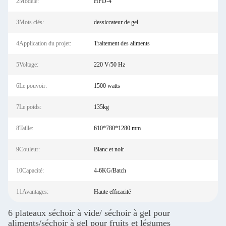
2Modèle:
HFD-4
3Mots clés:
dessiccateur de gel
4Application du projet:
Traitement des aliments
5Voltage:
220 V/50 Hz
6Le pouvoir:
1500 watts
7Le poids:
135kg
8Taille:
610*780*1280 mm
9Couleur:
Blanc et noir
10Capacité:
4-6KG/Batch
11Avantages:
Haute efficacité
6 plateaux séchoir à vide/ séchoir à gel pour
aliments/séchoir à gel pour fruits et légumes