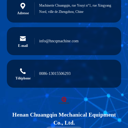
Machinerie Chuangqin, rue Youyi n°1, rue Xingyang
Nord, ville de Zhengzhou, Chine
Adresse
info@hncqmachine.com
E-mail
0086-13015506293
Téléphone
Henan Chuangqin Mechanical Equipment
Co., Ltd.