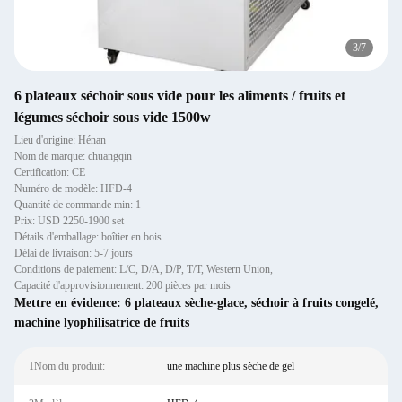
4
/
7
6 plateaux séchoir sous vide pour les aliments / fruits et
légumes séchoir sous vide 1500w
Lieu d'origine: Hénan
Nom de marque: chuangqin
Certification: CE
Numéro de modèle: HFD-4
Quantité de commande min: 1
Prix: USD 2250-1900 set
Détails d'emballage: boîtier en bois
Délai de livraison: 5-7 jours
Conditions de paiement: L/C, D/A, D/P, T/T, Western Union,
Capacité d'approvisionnement: 200 pièces par mois
Mettre en évidence:
6 plateaux sèche-glace
,
séchoir à fruits congelé
,
machine lyophilisatrice de fruits
1Nom du produit:
une machine plus sèche de gel