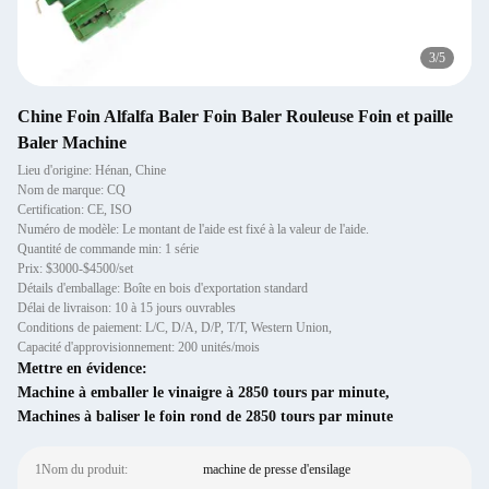
3
/
5
Chine Foin Alfalfa Baler Foin Baler Rouleuse Foin et paille
Baler Machine
Lieu d'origine: Hénan, Chine
Nom de marque: CQ
Certification: CE, ISO
Numéro de modèle: Le montant de l'aide est fixé à la valeur de l'aide.
Quantité de commande min: 1 série
Prix: $3000-$4500/set
Détails d'emballage: Boîte en bois d'exportation standard
Délai de livraison: 10 à 15 jours ouvrables
Conditions de paiement: L/C, D/A, D/P, T/T, Western Union,
Capacité d'approvisionnement: 200 unités/mois
Mettre en évidence:
Machine à emballer le vinaigre à 2850 tours par minute
,
Machines à baliser le foin rond de 2850 tours par minute
1Nom du produit:
machine de presse d'ensilage