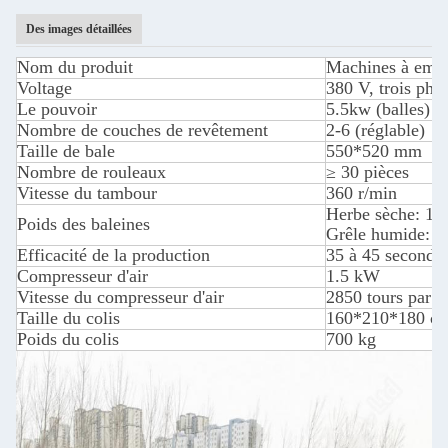
Des images détaillées
Nom du produit
Machines à embal
Voltage
380 V, trois pha
Le pouvoir
5.5kw (balles) 
Nombre de couches de revêtement
2-6 (réglable)
Taille de bale
550*520 mm
Nombre de rouleaux
≥ 30 pièces
Vitesse du tambour
360 r/min
Herbe sèche: 15
Poids des baleines
Grêle humide: 6
Efficacité de la production
35 à 45 secondes 
Compresseur d'air
1.5 kW
Vitesse du compresseur d'air
2850 tours par m
Taille du colis
160*210*180 c
Poids du colis
700 kg