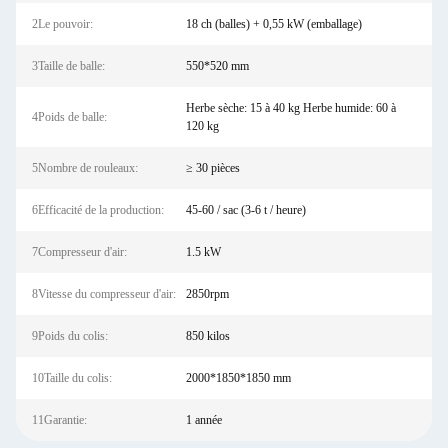
2Le pouvoir:
18 ch (balles) + 0,55 kW (emballage)
3Taille de balle:
550*520 mm
Herbe sèche: 15 à 40 kg Herbe humide: 60 à
4Poids de balle:
120 kg
5Nombre de rouleaux:
≥ 30 pièces
6Efficacité de la production:
45-60 / sac (3-6 t / heure)
7Compresseur d'air:
1.5 kW
8Vitesse du compresseur d'air:
2850rpm
9Poids du colis:
850 kilos
10Taille du colis:
2000*1850*1850 mm
11Garantie:
1 année