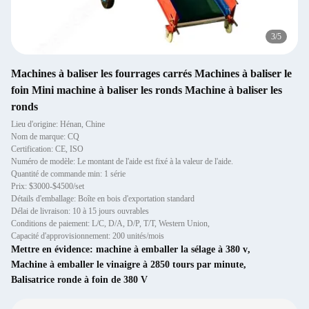
3
/
5
Machines à baliser les fourrages carrés Machines à baliser le
foin Mini machine à baliser les ronds Machine à baliser les
ronds
Lieu d'origine: Hénan, Chine
Nom de marque: CQ
Certification: CE, ISO
Numéro de modèle: Le montant de l'aide est fixé à la valeur de l'aide.
Quantité de commande min: 1 série
Prix: $3000-$4500/set
Détails d'emballage: Boîte en bois d'exportation standard
Délai de livraison: 10 à 15 jours ouvrables
Conditions de paiement: L/C, D/A, D/P, T/T, Western Union,
Capacité d'approvisionnement: 200 unités/mois
Mettre en évidence:
machine à emballer la sélage à 380 v
,
Machine à emballer le vinaigre à 2850 tours par minute
,
Balisatrice ronde à foin de 380 V