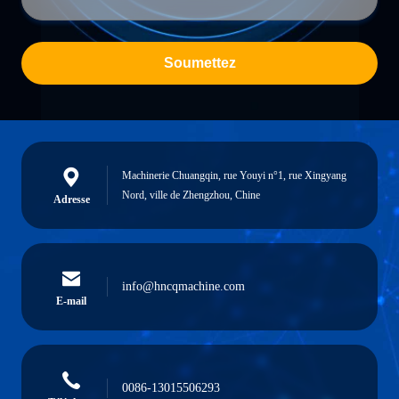
Soumettez
Machinerie Chuangqin, rue Youyi n°1, rue Xingyang
Nord, ville de Zhengzhou, Chine
Adresse
info@hncqmachine.com
E-mail
0086-13015506293