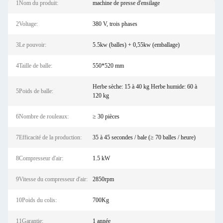
1Nom du produit:
machine de presse d'ensilage
2Voltage:
380 V, trois phases
3Le pouvoir:
5.5kw (balles) + 0,55kw (emballage)
4Taille de balle:
550*520 mm
Herbe sèche: 15 à 40 kg Herbe humide: 60 à
5Poids de balle:
120 kg
6Nombre de rouleaux:
≥ 30 pièces
7Efficacité de la production:
35 à 45 secondes / bale (≥ 70 balles / heure)
8Compresseur d'air:
1.5 kW
9Vitesse du compresseur d'air:
2850rpm
10Poids du colis:
700Kg
11Garantie:
1 année