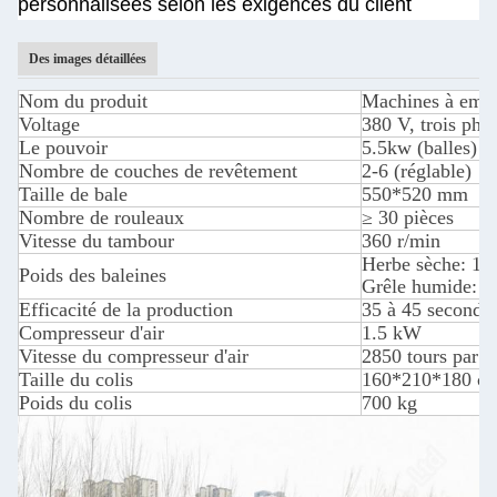
personnalisées selon les exigences du client
Des images détaillées
Nom du produit
Machines à embal
Voltage
380 V, trois pha
Le pouvoir
5.5kw (balles) 
Nombre de couches de revêtement
2-6 (réglable)
Taille de bale
550*520 mm
Nombre de rouleaux
≥ 30 pièces
Vitesse du tambour
360 r/min
Herbe sèche: 15
Poids des baleines
Grêle humide: 6
Efficacité de la production
35 à 45 secondes 
Compresseur d'air
1.5 kW
Vitesse du compresseur d'air
2850 tours par m
Taille du colis
160*210*180 c
Poids du colis
700 kg