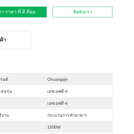
า ราคา ที่ ดี ที่สุด
ติดต่อเรา
ค้า
บรนด์
Chuangqin
ลขรุ่น
เอชเอฟดี-4
เอชเอฟดี-4
้งาน:
กระบวนการทำอาหาร
1500W