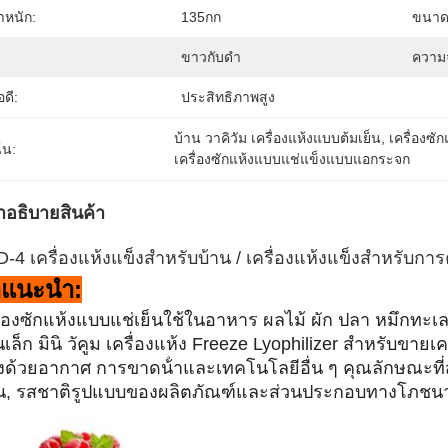
ําหนัก:
135กก
ขนาด
ขาวกับดำ
ความจ
อดี:
ประสิทธิภาพสูง
บ้าน วาคิวัม เครื่องแห้งแบบต้มเย็น
, 
เครื่องซั
้น:
เครื่องซักแห้งแบบแช่แข็งแบบแอกระจก
ําอธิบายสินค้า
-4 เครื่องแห้งแข็งสําหรับบ้าน / เครื่องแห้งแข็งสําหรับก
าแนะนํา:
ื่องซักแห้งแบบแช่เย็นใช้ในอาหาร ผลไม้ ผัก ปลา หมึกทะเล
นเล็ก มินิ วัคูม เครื่องแห้ง Freeze Lyophilizer สําหรับขายเ
งด้วยอากาศ การขาดน้ําและเทคโนโลยีอื่น ๆ คุณลักษณะที่ส
่น, รสชาติรูปแบบของผลิตภัณฑ์และส่วนประกอบทางโภชนา