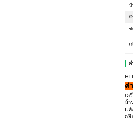
น้
สี:
ข้
เน
ค
HFD
คํ
เคร
บ้า
แห้
กลิ