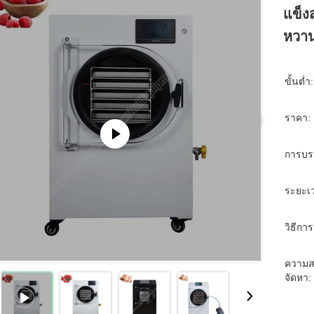
แข็ง
หวา
ขั้นต่ำ:
ราคา:
การบร
ระยะเว
วิธีการ
ความส
จัดหา: