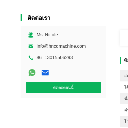
ติดต่อเรา
Ms. Nicole
info@hncqmachine.com
86--13015506293
ข
สถ
ได
ติดต่อตอนนี้
ชื
คํ
โว