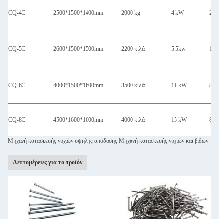
CQ-4C
2500*1500*1400mm
2000 kg
4 kW
260
CQ-5C
2600*1500*1500mm
2200 κιλά
5.5kw
180 
CQ-6C
4000*1500*1600mm
3500 κιλά
11 kW
80
CQ-8C
4500*1600*1600mm
4000 κιλά
15 kW
80
Μηχανή κατασκευής νυχιών υψηλής απόδοσης Μηχανή κατασκευής νυχιών και βιδών
Λεπτομέρειες για το προϊόν