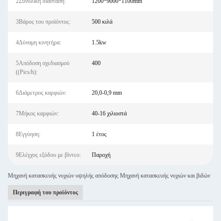
2Συνολική διάσταση:
1200*9000*1100mm
3Βάρος του προϊόντος:
500 κιλά
4Δύναμη κινητήρα:
1.5kw
5Απόδοση σχεδιασμού
400
((Pics/h):
6Διάμετρος καρφιών:
20,0-0,9 mm
7Μήκος καρφιών:
40-16 χιλιοστά
8Εγγύηση:
1 έτος
9Ελέγχος εξόδου με βίντεο:
Παροχή
Μηχανή κατασκευής νυχιών υψηλής απόδοσης Μηχανή κατασκευής νυχιών και βιδών
Περιγραφή του προϊόντος