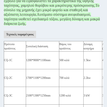
έμβολο για να εξασφαλιστεί τα χαρακτηριστικά της υψηλής
ταχύτητας, χαμηλού θορύβου και μικρότερης πρόσκρουσης.
Το
σύνολο της μηχανής έχει μικρό φορτίο και σταθερή και
αξιόπιστη λειτουργία.
Αυτόματο σύστημα ανεφοδιασμού,
ταχύτητα υιοθετεί σχεδιασμό τόξου, μεγάλη δύναμη και μακρά
διάρκεια ζωής.
Τεχνικές παραμέτρους
Πρότυπο
Βάρος του
Δύναμη
Από
Συνολική διάσταση
προϊόντος
προϊόντος
κινητήρα
(Pic
CQ-1C
1200*9000*1100mm
500 κιλά
1.5kw
400
CQ-2C
1700*1100*1200mm
700 κιλά
2.2kw
350
CQ-3C
2100*1300*1250mm
1200 κιλά
3 kW
300