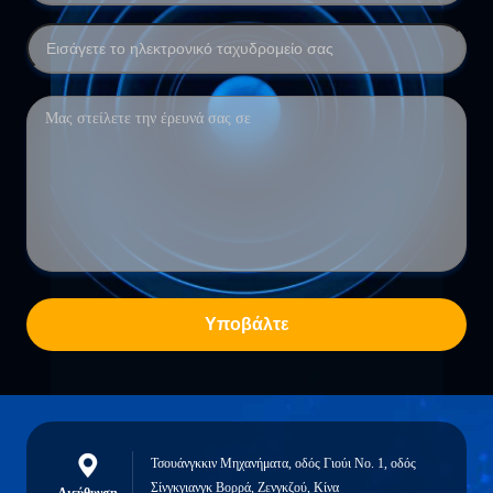
Υποβάλτε
Τσουάνγκκιν Μηχανήματα, οδός Γιούι Νο. 1, οδός
Σίνγκγιανγκ Βορρά, Ζενγκζού, Κίνα