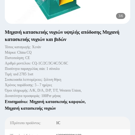
3
/
6
Μηχανή κατασκευής νυχιών υψηλής απόδοσης Μηχανή
κατασκευής νυχιών και βιδών
Τόπος καταγωγής: Χενάν
Μάρκα: China CQ
Πιστοποίηση: CE
Αριθμό μοντέλου: CQ-1C/2C/3C/4C/5C/6C
Ποσότητα παραγγελίας min: 1 σύνολο
Τιμή: usd 2785 1set
Συσκευασία λεπτομέρειες: ξύλινη θήκη
Χρόνος παράδοσης: 5 - 7 ημέρες
Όροι πληρωμής: Λ/Κ, D/A, D/P, T/T, Western Union,
Δυνατότητα προσφοράς: 100Per μήνας
Επισημαίνω:
Μηχανή κατασκευής καρφιών
,
Μηχανή κατασκευής νυχιών
1Πρότυπο προϊόντος:
1C