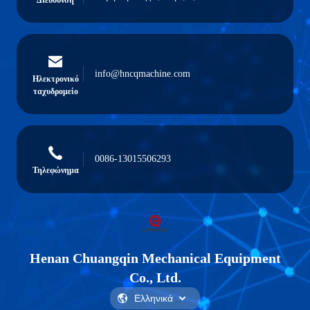
Διεύθυνση
info@hncqmachine.com
Ηλεκτρονικό
ταχυδρομείο
0086-13015506293
Τηλεφώνημα
Henan Chuangqin Mechanical Equipment
Co., Ltd.