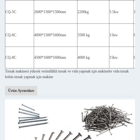
CQ-5C
2600*1500*1500mm
2200kg
5.5kw
18
CQ-6C
4000*1500*1600mm
3500 kg
11kw
80
CQ-8C
4500*1600*1600mm
4000 kg
15kw
80
Tırnak makinesi yüksek verimlilikli tırnak ve vida yapmak için makineler vida tırnak
bobin tırnak yapmak için makine
Ürün Ayrıntıları