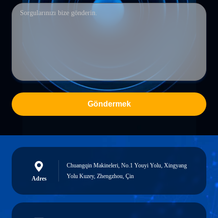
Göndermek
Chuangqin Makineleri, No.1 Youyi Yolu, Xingyang
Yolu Kuzey, Zhengzhou, Çin
Adres