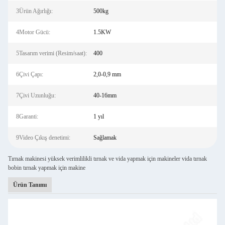
3Ürün Ağırlığı:
500kg
4Motor Gücü:
1.5KW
5Tasarım verimi (Resim/saat):
400
6Çivi Çapı:
2,0-0,9 mm
7Çivi Uzunluğu:
40-16mm
8Garanti:
1 yıl
9Video Çıkış denetimi:
Sağlamak
Tırnak makinesi yüksek verimlilikli tırnak ve vida yapmak için makineler vida tırnak
bobin tırnak yapmak için makine
Ürün Tanımı