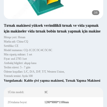
3
/
6
Tırnak makinesi yüksek verimlilikli tırnak ve vida yapmak
için makineler vida tırnak bobin tırnak yapmak için makine
Menşe yeri: Henan
Marka adı: China CQ
Sertifika: CE
Model numarası: CQ-1C/2C/3C/4C/5C/6C
Min sipariş miktarı: 1 set
Fiyat: usd 2785 1set
Ambalaj bilgileri: ahşap kasa
Teslim süresi: 5 - 7 gün
Ödeme koşulları: L/C, D/A, D/P, T/T, Western Union,
Yetenek temini: Ayda 100
Vurgulamak:
Kablo çivi yapma makinesi
,
Tırnak Yapma Makinesi
1Ürün modeli:
1C
2Ortalama boyut:
1200*9000*1100mm