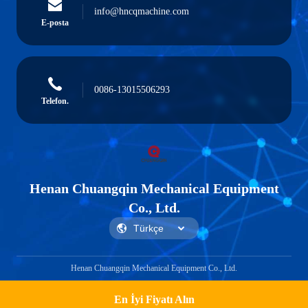
info@hncqmachine.com
E-posta
0086-13015506293
Telefon.
Henan Chuangqin Mechanical Equipment
Co., Ltd.
Henan Chuangqin Mechanical Equipment Co., Ltd.
En İyi Fiyatı Alın
Get a Quote