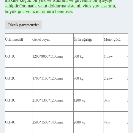
makine küçük bir yük ve istikrarlı ve güvenilir bir işleyişe
sahiptir.
Otomatik yakıt doldurma sistemi, vites yay tasarımı,
büyük güç ve uzun ömürü benimser.
Teknik parametreler
Ürün modeli
Genel boyut
Ürün ağırlığı
Motor gücü
Tasa
CQ-1C
1200*9000*1100mm
500 kg
1.5kw
400
CQ-2C
1700*1100*1200mm
700 kg
2.2kw
350
CQ-3C
2100*1300*1250mm
1200 kg
3kw
300
CQ-4C
2500*1500*1400mm
2000 kg
4kw
260