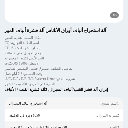
3
/
5
آلة استخراج ألياف أوراق الأناناس آلة قشرة ألياف الموز
مكان المنشأ: هنان، الصين
اسم العلامة التجارية: CQ
إصدار الشهادات: CE, ISO
رقم الموديل: سي كيو-250
الحد الأدنى لكمية: 1 مجموعة
الأسعار: $1900-$2500/set
تفاصيل التغليف: صندوق خشبي للتصدير القياسي
وقت التسليم: 3-7 أيام عمل
شروط الدفع: L/C، D/A، D/P، T/T، Western Union،
القدرة على العرض: 200 وحدة / شهر
إبراز:
آلة قشر القنب/ألياف السيزال
,
2آلة قشرة القنب / الألياف
1اسم المنتج:
آلة استخراج ألياف السيزال
2سرعة الدوران:
1050 دورة في الدقيقة
3الجهد:
220 فولت / 380 فولت ، 50 هرتز / 60 هرتز