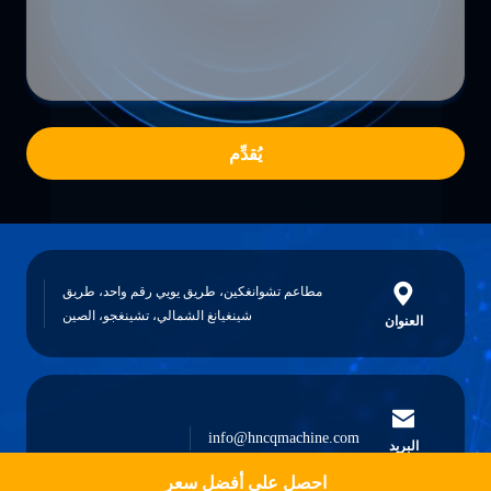
يُقدِّم
مطاعم تشوانغكين، طريق يويي رقم واحد، طريق
شينغيانغ الشمالي، تشينغجو، الصين
العنوان
info@hncqmachine.com
البريد
الإلكتروني
احصل على أفضل سعر
Get a Quote