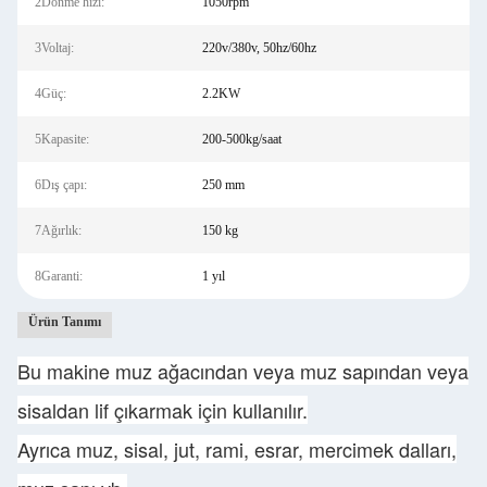
2Dönme hızı:
1050rpm
3Voltaj:
220v/380v, 50hz/60hz
4Güç:
2.2KW
5Kapasite:
200-500kg/saat
6Dış çapı:
250 mm
7Ağırlık:
150 kg
8Garanti:
1 yıl
Ürün Tanımı
Bu makine muz ağacından veya muz sapından veya
sisaldan lif çıkarmak için kullanılır.
Ayrıca muz, sisal, jut, rami, esrar, mercimek dalları,