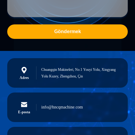
Göndermek
Chuangqin Makineleri, No.1 Youyi Yolu, Xingyang
Yolu Kuzey, Zhengzhou, Çin
Adres
info@hncqmachine.com
E-posta