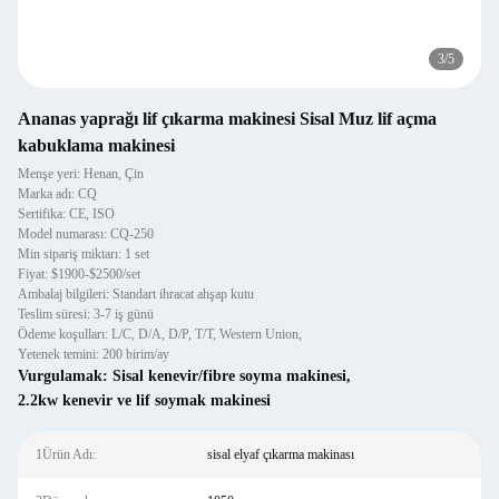
3
/
5
Ananas yaprağı lif çıkarma makinesi Sisal Muz lif açma
kabuklama makinesi
Menşe yeri: Henan, Çin
Marka adı: CQ
Sertifika: CE, ISO
Model numarası: CQ-250
Min sipariş miktarı: 1 set
Fiyat: $1900-$2500/set
Ambalaj bilgileri: Standart ihracat ahşap kutu
Teslim süresi: 3-7 iş günü
Ödeme koşulları: L/C, D/A, D/P, T/T, Western Union,
Yetenek temini: 200 birim/ay
Vurgulamak:
Sisal kenevir/fibre soyma makinesi
,
2.2kw kenevir ve lif soymak makinesi
1Ürün Adı:
sisal elyaf çıkarma makinası