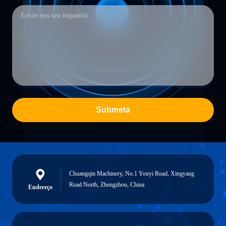
Submeta
Chuangqin Machinery, No.1 Youyi Road, Xingyang
Road North, Zhengzhou, China
Endereço