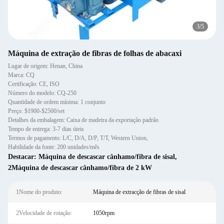
3
/
5
Máquina de extração de fibras de folhas de abacaxi
Lugar de origem: Henan, China
Marca: CQ
Certificação: CE, ISO
Número do modelo: CQ-250
Quantidade de ordem mínima: 1 conjunto
Preço: $1900-$2500/set
Detalhes da embalagem: Caixa de madeira da exportação padrão
Tempo de entrega: 3-7 dias úteis
Termos de pagamento: L/C, D/A, D/P, T/T, Western Union,
Habilidade da fonte: 200 unidades/mês
Destacar:
Máquina de descascar cânhamo/fibra de sisal
,
2Máquina de descascar cânhamo/fibra de 2 kW
1Nome do produto:
Máquina de extracção de fibras de sisal
2Velocidade de rotação:
1050rpm