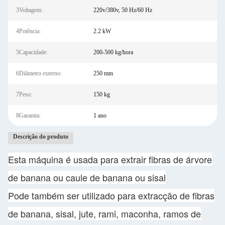
3Voltagem:
220v/380v, 50 Hz/60 Hz
4Potência:
2.2 kW
5Capacidade:
200-500 kg/hora
6Diâmetro externo:
250 mm
7Peso:
150 kg
8Garantia:
1 ano
Descrição do produto
Esta máquina é usada para extrair fibras de árvore
de banana ou caule de banana ou sisal
Pode também ser utilizado para extracção de fibras
de banana, sisal, jute, rami, maconha, ramos de