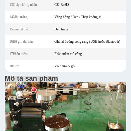
13Giấy chứng nhận:
CE, RoHS
14Màu trống:
Vàng hồng / Đen / Thép không gỉ
15màu cơ thể:
Đen trắng
16Bộ ghi dữ liệu:
Ghi lại đường cong rang (USB hoặc Bluetooth)
17Phần mềm:
Phần mềm thủ công
18Gói:
Vỏ nhựa & gỗ
Mô tả sản phẩm