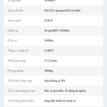
2Công suất:
30-60KG
3loại sưởi ấm:
Khí LPG (propan)/Khí tự nhiên
4Sức mạnh:
8,5KW
5Điện áp:
Ba pha380V, 50/60Hz
6Tần số:
50/60hz
7Phạm vi nhiệt độ:
0-300°C
8Thời gian rang:
15-20 phút
9Trọng lượng:
3000kg
10Vật liệu trống rang:
thép không gỉ 304
11Các tính năng an toàn:
Bảo vệ quá nhiệt, Tự động tắt nguồn
12Hệ thống điều khiển:
bảng điều khiển kỹ thuật số