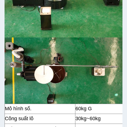
Mô hình số.
60kg G
Công suất lô
30kg~60kg