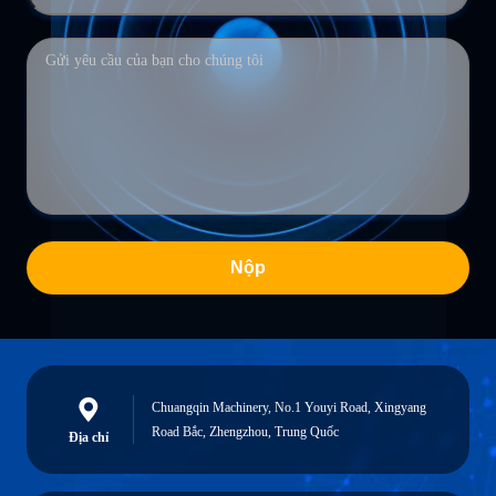
Nộp
Chuangqin Machinery, No.1 Youyi Road, Xingyang
Road Bắc, Zhengzhou, Trung Quốc
Địa chỉ