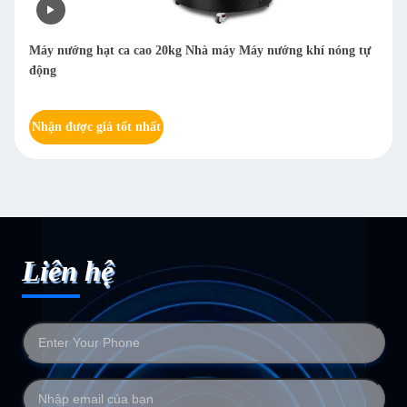
Máy tách hạt cà phê khô đa chức năng Arabica Huller Máy
tách cà phê 800kg/h
Nhận được giá tốt nhất
Liên hệ