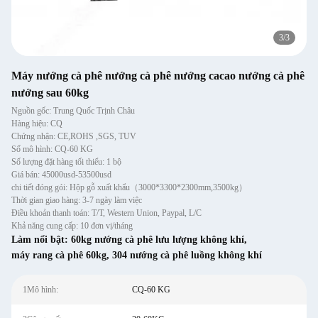
1
/
3
Máy nướng cà phê nướng cà phê nướng cacao nướng cà phê
nướng sau 60kg
Nguồn gốc: Trung Quốc Trịnh Châu
Hàng hiệu: CQ
Chứng nhận: CE,ROHS ,SGS, TUV
Số mô hình: CQ-60 KG
Số lượng đặt hàng tối thiểu: 1 bộ
Giá bán: 45000usd-53500usd
chi tiết đóng gói: Hộp gỗ xuất khẩu（3000*3300*2300mm,3500kg）
Thời gian giao hàng: 3-7 ngày làm việc
Điều khoản thanh toán: T/T, Western Union, Paypal, L/C
Khả năng cung cấp: 10 đơn vị/tháng
Làm nổi bật:
60kg nướng cà phê lưu lượng không khí
,
máy rang cà phê 60kg
,
304 nướng cà phê luồng không khí
1Mô hình:
CQ-60 KG